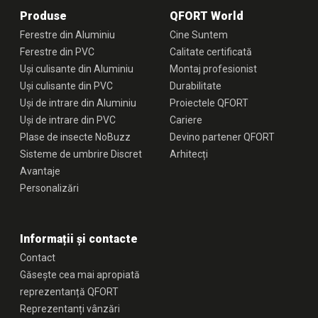
Produse
QFORT World
Ferestre din Aluminiu
Cine Suntem
Ferestre din PVC
Calitate certificată
Uși culisante din Aluminiu
Montaj profesionist
Uși culisante din PVC
Durabilitate
Uși de intrare din Aluminiu
Proiectele QFORT
Uși de intrare din PVC
Cariere
Plase de insecte NoBuzz
Devino partener QFORT
Sisteme de umbrire Discret
Arhitecți
Avantaje
Personalizări
Informații și contacte
Contact
Găsește cea mai apropiată
reprezentanță QFORT
Reprezentanți vânzări