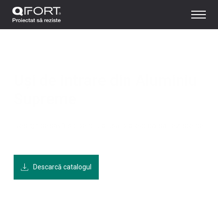
Home
/
Uși de intrare din Aluminiu
/
Supreme
Uși de intrare din Aluminiu
Supreme
Design desăvârșit pentru o ușă proiectată să rezistente
Descarcă catalogul