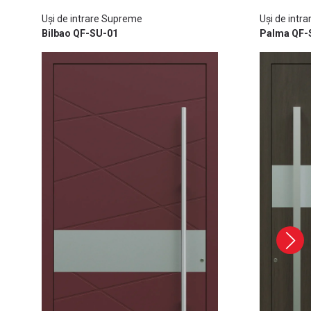
Uși de intrare Supreme
Uși de intr
Bilbao QF-SU-01
Palma QF-