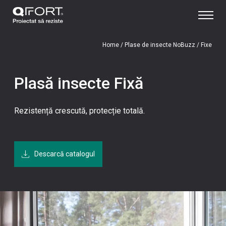
Home
/
Plase de insecte NoBuzz
/
Fixe
Plasă insecte Fixă
Rezistență crescută, protecție totală.
Descarcă catalogul