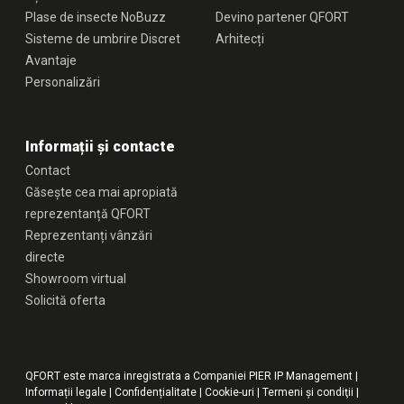
Plase de insecte NoBuzz
Devino partener QFORT
Sisteme de umbrire Discret
Arhitecți
Avantaje
Personalizări
Informații și contacte
Contact
Găsește cea mai apropiată
reprezentanță QFORT
Reprezentanți vânzări
directe
Showroom virtual
Solicită oferta
QFORT este marca inregistrata a Companiei PIER IP Management |
Informații legale
|
Confidențialitate
|
Cookie-uri
|
Termeni şi condiţii
|