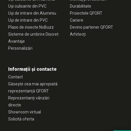
Uși culisante din PVC
Durabilitate
Uși de intrare din Aluminiu
Proiectele QFORT
Uși de intrare din PVC
Cariere
Plase de insecte NoBuzz
Devino partener QFORT
Sisteme de umbrire Discret
Arhitecți
Avantaje
Personalizări
Informații și contacte
Contact
Găsește cea mai apropiată
reprezentanță QFORT
Reprezentanți vânzări
directe
Showroom virtual
Solicită oferta