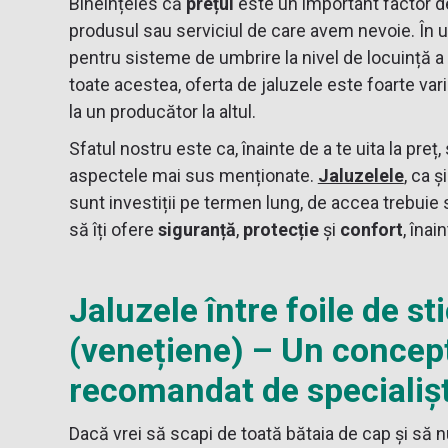
Bineînțeles că
prețul
este un important factor de
produsul sau serviciul de care avem nevoie. În ul
pentru sisteme de umbrire la nivel de locuință a
toate acestea, oferta de jaluzele este foarte varia
la un producător la altul.
Sfatul nostru este ca, înainte de a te uita la preț,
aspectele mai sus menționate.
Jaluzelele
, ca ș
sunt investiții pe termen lung, de accea trebuie 
să îți ofere
siguranță
,
protecție
și
confort
, înai
Jaluzele între foile de sti
(venețiene) – Un conce
recomandat de specialișt
Dacă vrei să scapi de toată bătaia de cap și să n