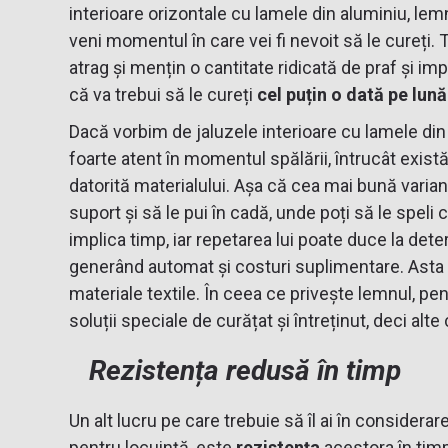
interioare orizontale cu lamele din aluminiu, lemn
veni momentul în care vei fi nevoit să le cureți.
atrag și mențin o cantitate ridicată de praf și i
că va trebui să le cureți
cel puțin o dată pe lună
Dacă vorbim de jaluzele interioare cu lamele din a
foarte atent în momentul spălării, întrucât există
datorită materialului. Așa că cea mai bună varian
suport și să le pui în cadă, unde poți să le speli
implica timp, iar repetarea lui poate duce la deter
generând automat și costuri suplimentare. Asta s
materiale textile. În ceea ce privește lemnul, pe
soluții speciale de curățat și întreținut, deci alte 
Rezistența redusă în timp
Un alt lucru pe care trebuie să îl ai în considerar
pentru locuință, este
rezistența
acestora în tim