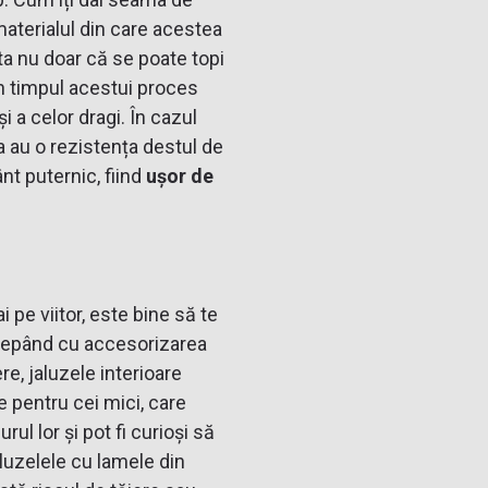
 materialul din care acestea
a nu doar că se poate topi
în timpul acestui proces
 a celor dragi. În cazul
ea au o rezistența destul de
nt puternic, fiind
ușor de
i pe viitor, este bine să te
începând cu accesorizarea
re, jaluzele interioare
se pentru cei mici, care
rul lor și pot fi curioși să
luzelele cu lamele din