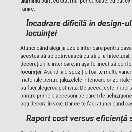
aluminiu sunt cu atât mai periculoase, cu cât exi
rănire.
Încadrare dificilă în design-ul 
locuinței
Atunci când alegi jaluzele interioare pentru casa
acestea să se potrivească cu stilul arhitectural, 
decorațiunile interioare, în așa fel încât să conf
locuinței
. Având la dispoziție foarte multe varian
materiale pentru jaluzelele interioare orizontale sa
să faci alegerea potrivită. De aceea, este importa
printre primele accesorii pe care ți le achizițion
poți decora în voie. Dar ce te faci atunci când c
Raport cost versus eficiență 