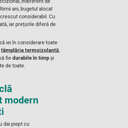
cizional, indiferent de
timii ani, bugetul alocat
 crescut considerabil. Cu
tă, iar prețurile diferă de
 să iei în considerare toate
i
tâmplăria termoizolantă
,
să fie
durabile în timp
și
nte de toate.
clă
pt modern
i
u dai piept cu