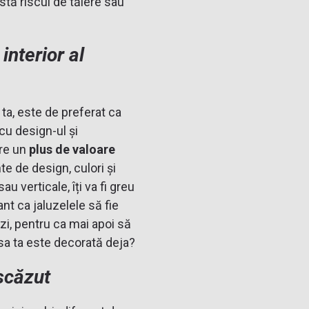
stă riscul de tăiere sau
interior al
 ta, este de preferat ca
cu design-ul și
ere un
plus de valoare
te de design, culori și
u verticale, îți va fi greu
nt ca jaluzelele să fie
ezi, pentru ca mai apoi să
asa ta este decorată deja?
scăzut