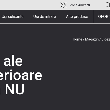
Zona Arhitecți
Uși culisante
Uși de intrare
Alte produse
QFORT
Home
/
Magazin
/
5 dez
 ale
erioare
ă NU