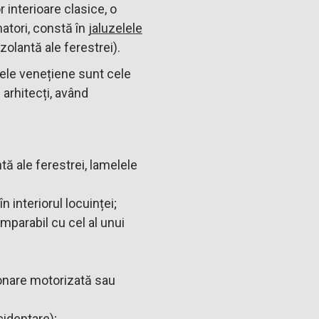
 interioare clasice, o
atori, constă în
jaluzelele
olantă ale ferestrei).
elele venețiene sunt cele
 arhitecți, având
ntă ale ferestrei, lamelele
în interiorul locuinței;
mparabil cu cel al unui
onare motorizată sau
cidentare);