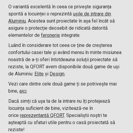
O variantă excelentă în ceea ce privește siguranța
sporită a locuinței o reprezintă
ușile de intrare din
Aluminiu
. Acestea sunt proiectate în așa fel încât să
asigure o protecție deosebit de ridicată datorită
elementelor de
feronerie
integrate.
Luând în considerare tot ceea ce ține de creșterea
confortului casei tale și având mereu în minte misiunea
noastră de a-ți oferi întotdeauna soluții proiectate să
reziste, la QFORT avem disponibile două game de uși
de Aluminiu:
Elite
și
Design
.
Vezi care dintre cele două game ți se potrivește mai
bine,
aici
.
Dacă simți că ușa ta de la intrare nu îți protejează
locuința suficient de bine, vizitează-ne în
orice
reprezentanță QFORT
. Specialiștii noștri te
așteaptă cu sfaturi utile pentru o casă proiectată să
reziste!