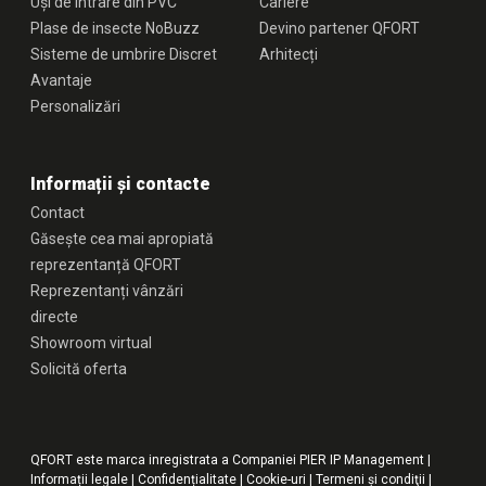
Uși de intrare din PVC
Cariere
Plase de insecte NoBuzz
Devino partener QFORT
Sisteme de umbrire Discret
Arhitecți
Avantaje
Personalizări
Informații și contacte
Contact
Găsește cea mai apropiată
reprezentanță QFORT
Reprezentanți vânzări
directe
Showroom virtual
Solicită oferta
QFORT este marca inregistrata a Companiei PIER IP Management |
Informații legale
|
Confidențialitate
|
Cookie-uri
|
Termeni şi condiţii
|