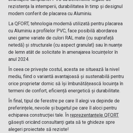
rezistența la intemperii, durabilitatea în timp și designul
modern conferit de placarea cu Aluminiu.
La QFORT, tehnologia modernă utilizată pentru placarea
cu Aluminiu a profilelor PVC, face posibilă abordarea
unei game variate de culori RAL mate (cu suprafață
netedă) și structurale (cu aspect granulat) sau în nuanțe
de lemn atât de solicitate în amenajarea locuințelor în
anul 2024.
În ceea ce privește costul, acesta se situează la nivel
mediu, fiind o variantă avantajoasă și sustenabilă pentru
orice proprietar dornic să își îmbunătățească locuința în
termeni de confort, eficiență energetică și durabilitate.
În final, tipul de ferestre pe care îl alegi va depinde de
preferințele, nevoile și bugetul pe care îl aloci pentru
echiparea construcției tale. În
reprezentanțele QFORT
găsești oricând consultanți gata să te ghideze spre
alegeri proiectate să reziste!