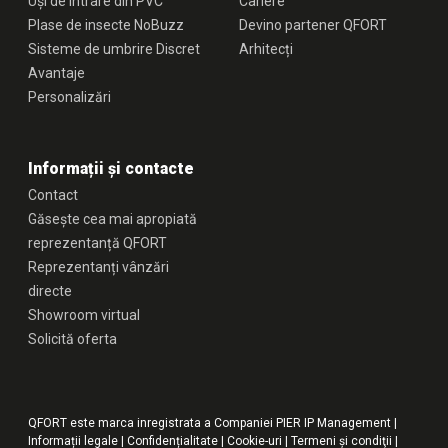
Uși de intrare din PVC
Cariere
Plase de insecte NoBuzz
Devino partener QFORT
Sisteme de umbrire Discret
Arhitecți
Avantaje
Personalizări
Informații și contacte
Contact
Găsește cea mai apropiată
reprezentanță QFORT
Reprezentanți vânzări
directe
Showroom virtual
Solicită oferta
QFORT este marca inregistrata a Companiei PIER IP Management |
Informații legale
|
Confidențialitate
|
Cookie-uri
|
Termeni şi condiţii
|