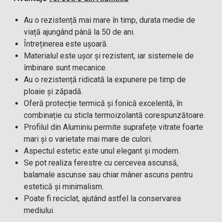
Au o rezistență mai mare în timp, durata medie de
viață ajungând până la 50 de ani.
Întreținerea este ușoară.
Materialul este ușor și rezistent, iar sistemele de
îmbinare sunt mecanice.
Au o rezistență ridicată la expunere pe timp de
ploaie și zăpadă.
Oferă protecție termică și fonică excelentă, în
combinație cu sticla termoizolantă corespunzătoare.
Profilul din Aluminiu permite suprafețe vitrate foarte
mari și o varietate mai mare de culori.
Aspectul estetic este unul elegant și modern.
Se pot realiza ferestre cu cercevea ascunsă,
balamale ascunse sau chiar mâner ascuns pentru
estetică și minimalism.
Poate fi reciclat, ajutând astfel la conservarea
mediului.