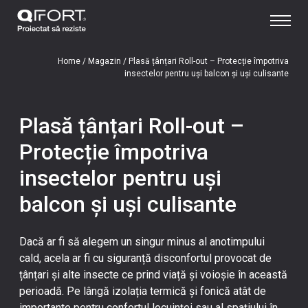
Home
/
Magazin
/
Plasă țânțari Roll-out – Protecție împotriva
insectelor pentru uși balcon și uși culisante
Plasă țânțari Roll-out –
Protecție împotriva
insectelor pentru uși
balcon și uși culisante
Dacă ar fi să alegem un singur minus al anotimpului
cald, acela ar fi cu siguranță disconfortul provocat de
țânțari și alte insecte ce prind viață și voioșie în această
perioadă. Pe lângă izolația termică și fonică atât de
importante pentru confortul locuinței sau al spațiului în