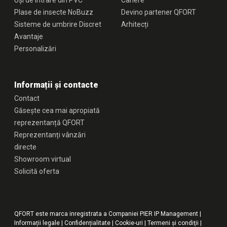
Uși de intrare din PVC
Cariere
Plase de insecte NoBuzz
Devino partener QFORT
Sisteme de umbrire Discret
Arhitecți
Avantaje
Personalizări
Informații și contacte
Contact
Găsește cea mai apropiată
reprezentanță QFORT
Reprezentanți vânzări
directe
Showroom virtual
Solicită oferta
QFORT este marca inregistrata a Companiei PIER IP Management |
Informații legale
|
Confidențialitate
|
Cookie-uri
|
Termeni şi condiţii
|