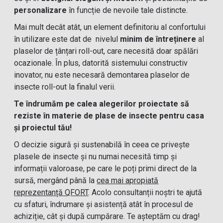
personalizare
în funcție de nevoile tale distincte.
Mai mult decât atât, un element definitoriu al confortului
în utilizare este dat de nivelul
minim de întreținere
al
plaselor de țânțari roll-out, care necesită doar spălări
ocazionale. În plus, datorită sistemului constructiv
inovator, nu este necesară demontarea plaselor de
insecte roll-out la finalul verii.
Te îndrumăm pe calea alegerilor proiectate să
reziste în materie de plase de insecte pentru casa
și proiectul tău!
O decizie sigură și sustenabilă în ceea ce privește
plasele de insecte și nu numai necesită timp și
informații valoroase, pe care le poți primi direct de la
sursă, mergând până la
cea mai apropiată
reprezentanță QFORT
. Acolo consultanții noștri te ajută
cu sfaturi, îndrumare și asistență atât în procesul de
achiziție, cât și după cumpărare. Te așteptăm cu drag!