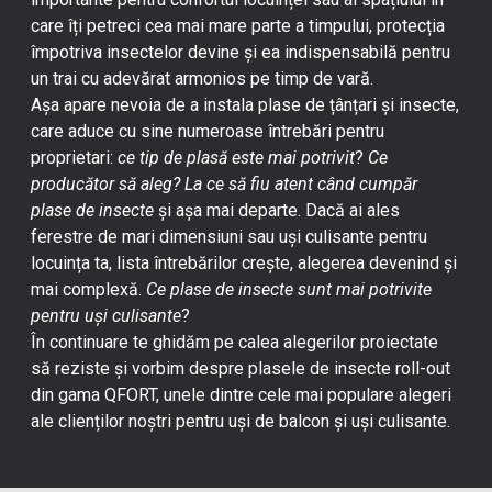
care îți petreci cea mai mare parte a timpului, protecția
împotriva insectelor devine și ea indispensabilă pentru
un trai cu adevărat armonios pe timp de vară.
Așa apare nevoia de a instala
plase de țânțari și insecte
,
care aduce cu sine numeroase întrebări pentru
proprietari:
ce tip de plasă este mai potrivit
?
Ce
producător să aleg?
La ce să fiu atent când cumpăr
plase de insecte
și așa mai departe. Dacă ai ales
ferestre de mari dimensiuni sau uși culisante pentru
locuința ta, lista întrebărilor crește, alegerea devenind și
mai complexă.
Ce plase de insecte sunt mai potrivite
pentru uși culisante
?
În continuare te ghidăm pe calea alegerilor proiectate
să reziste și vorbim despre
plasele de insecte roll-out
din gama QFORT, unele dintre cele mai populare alegeri
ale clienților noștri pentru uși de balcon și uși culisante.