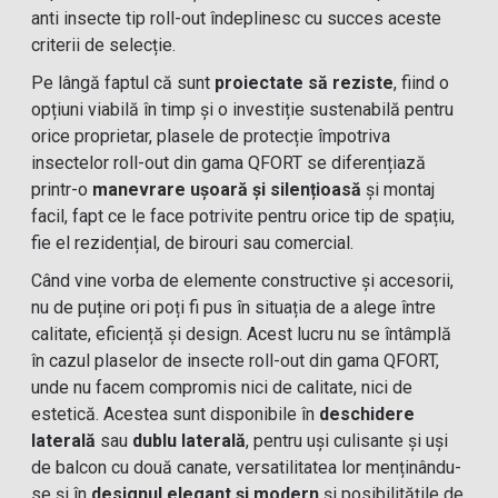
anti insecte tip roll-out îndeplinesc cu succes aceste
criterii de selecție.
Pe lângă faptul că sunt
proiectate să reziste
, fiind o
opțiuni viabilă în timp și o investiție sustenabilă pentru
orice proprietar, plasele de protecție împotriva
insectelor roll-out din gama QFORT se diferențiază
printr-o
manevrare ușoară și silențioasă
și montaj
facil, fapt ce le face potrivite pentru orice tip de spațiu,
fie el rezidențial, de birouri sau comercial.
Când vine vorba de elemente constructive și accesorii,
nu de puține ori poți fi pus în situația de a alege între
calitate, eficiență și design. Acest lucru nu se întâmplă
în cazul plaselor de insecte roll-out din gama QFORT,
unde nu facem compromis nici de calitate, nici de
estetică. Acestea sunt disponibile în
deschidere
laterală
sau
dublu laterală
, pentru uși culisante și uși
de balcon cu două canate, versatilitatea lor menținându-
se și în
designul elegant și modern
și posibilitățile de