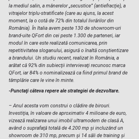
la mediul salin, a mânerelor „secustice” (antiefracţie), a
vitrajelor triplu-stratificate (care au ajuns, la acest
moment, la o cotă de 72% din totalul livrărilor din
România). În Italia avem peste 130 de showroom-uri
brand-uite QFort din cei peste 1.300 de parteneri, iar
modul în care este realizată comunicarea, prin
repetitivitatea sloganului, asigură o înaltă conştientizare
a brandului. Un studiu recent, realizat în România, a
arătat că 92% din subiecţii intervievaţi recunosc marca
QFort, iar 84% o nominalizează ca fiind primul brand de
tâmplărie care le vine în minte.
-Punctaţi câteva repere ale strategiei de dezvoltare.
– Anul acesta vom construi o clădire de birouri.
Investiţia, în valoare de aproximativ 4 milioane de euro,
vizează realizarea unui imobil ultramodern de clasă A,
având o suprafaţă totală de 4.200 mp şi incluzând un
showroom de 310 mp, precum şi 14 săli de training şi