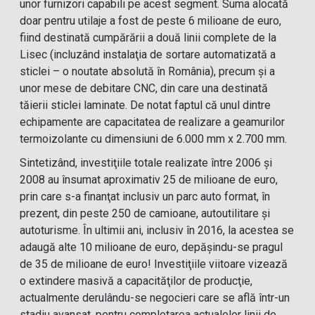
unor furnizori capabili pe acest segment. Suma alocată
doar pentru utilaje a fost de peste 6 milioane de euro,
fiind destinată cumpărării a două linii complete de la
Lisec (incluzând instalaţia de sortare automatizată a
sticlei – o noutate absolută în România), precum şi a
unor mese de debitare CNC, din care una destinată
tăierii sticlei laminate. De notat faptul că unul dintre
echipamente are capacitatea de realizare a geamurilor
termoizolante cu dimensiuni de 6.000 mm x 2.700 mm.
Sintetizând, investiţiile totale realizate între 2006 şi
2008 au însumat aproximativ 25 de milioane de euro,
prin care s-a finanţat inclusiv un parc auto format, în
prezent, din peste 250 de camioane, autoutilitare şi
autoturisme. În ultimii ani, inclusiv în 2016, la acestea se
adaugă alte 10 milioane de euro, depăşindu-se pragul
de 35 de milioane de euro! Investiţiile viitoare vizează
o extindere masivă a capacităţilor de producţie,
actualmente derulându-se negocieri care se află într-un
stadiu avansat, pentru completarea actualelor linii de