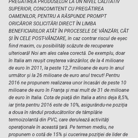
PREGATIREA PRODUSELOR LA UN NIVEL CALITATIV
SUPERIOR, CONCOMITENT CU PREGĂTIREA
OAMENILOR, PENTRU A RĂSPUNDE PROMPT
ORICĂROR SOLICITĂRI DIRECT ÎN LIMBA
BENEFICIARILOR ATÂT ÎN PROCESELE DE VÂNZĂRI, CÂT
ŞI ÎN CELE POST-VÂNZARE, în caz contrar riscul de eşec
fiind maxim, cu posibilităţi scăzute de recuperare
ulterioară! Noi am ales calea corectă. De exemplu, doar
în Italia am reuşit creşterea vânzărilor, de la 4 milioane
de euro în 2011, la peste 12,7 milioane de euro în anul
următor şi la 26 milioane de euro anul trecut! Pentru
2016 ne propunem realizarea unor încasări de peste 10
milioane de euro în Franţa şi mai mult de 31 de milioane
de euro în Italia. Cota de piaţă din Italia a atins deja 8,5%,
iar ţinta pentru 2016 este de 10%, asigurându-ne poziţia
a doua în rândul producătorilor de tâmplărie
termoizolantă din PVC, care derulează activităţi
operaţionale în această ţară. Pe termen mediu, ne
propunem o cotă de 15% şi cucerirea poziţiei de lider de