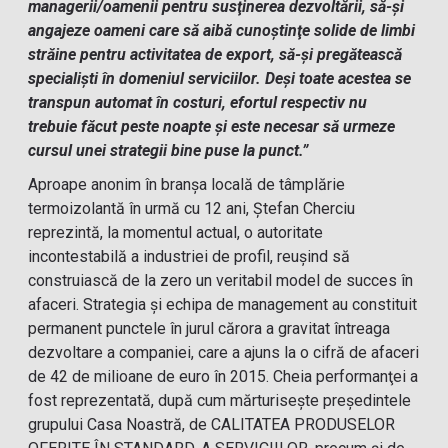
managerii/oamenii pentru susţinerea dezvoltării, să-şi
angajeze oameni care să aibă cunoştinţe solide de limbi
străine pentru activitatea de export, să-şi pregătească
specialişti în domeniul serviciilor. Deşi toate acestea se
transpun automat în costuri, efortul respectiv nu
trebuie făcut peste noapte şi este necesar să urmeze
cursul unei strategii bine puse la punct.”
Aproape anonim în branşa locală de tâmplărie
termoizolantă în urmă cu 12 ani, Ştefan Cherciu
reprezintă, la momentul actual, o autoritate
incontestabilă a industriei de profil, reuşind să
construiască de la zero un veritabil model de succes în
afaceri. Strategia şi echipa de management au constituit
permanent punctele în jurul cărora a gravitat întreaga
dezvoltare a companiei, care a ajuns la o cifră de afaceri
de 42 de milioane de euro în 2015. Cheia performanţei a
fost reprezentată, după cum mărturiseşte preşedintele
grupului Casa Noastră, de CALITATEA PRODUSELOR