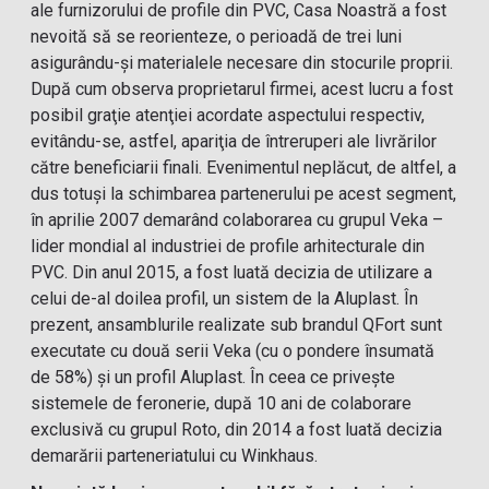
ale furnizorului de profile din PVC, Casa Noastră a fost
nevoită să se reorienteze, o perioadă de trei luni
asigurându-şi materialele necesare din stocurile proprii.
După cum observa proprietarul firmei, acest lucru a fost
posibil graţie atenţiei acordate aspectului respectiv,
evitându-se, astfel, apariţia de întreruperi ale livrărilor
către beneficiarii finali. Evenimentul neplăcut, de altfel, a
dus totuşi la schimbarea partenerului pe acest segment,
în aprilie 2007 demarând colaborarea cu grupul Veka –
lider mondial al industriei de profile arhitecturale din
PVC. Din anul 2015, a fost luată decizia de utilizare a
celui de-al doilea profil, un sistem de la Aluplast. În
prezent, ansamblurile realizate sub brandul QFort sunt
executate cu două serii Veka (cu o pondere însumată
de 58%) şi un profil Aluplast. În ceea ce priveşte
sistemele de feronerie, după 10 ani de colaborare
exclusivă cu grupul Roto, din 2014 a fost luată decizia
demarării parteneriatului cu Winkhaus.