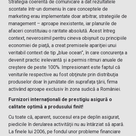
Strategia coerentă de comunicare a dat rezultatele
scontate într-un domeniu în care conceptele de
marketing erau implementate doar arbitrar, strategiile de
management – aproape inexistente, iar planurile de
afaceri constituiau o raritate absolută. Acest întreg
context, neverosimil pentru cineva obişnuit cu principiile
economiei de piaţă, a creat premisele apariţiei unui
veritabil context de tip „blue ocean”, în care concurenţa a
devenit practic irelevantă şi a permis ritmuri anuale de
creştere de peste 100%. Impresionant este faptul că
veniturile respective au fost obţinute prin distribuţia
produselor doar în jumătate din suprafaţa ţării, firma
activând aproape exclusiv în zona sudică a României.
Furnizori internaţionali de prestigiu asigură o
calitate optimă a produsului finit!
Cu toate că, aparent, succesul era pe deplin asigurat,
piedicile în derularea activităţii nu au întârziat să apară.
La finele lui 2006, pe fondul unor probleme financiare