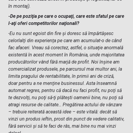
în montaj).
-De pe poziţia pe care o ocupaţi, care este sfatul pe care
l-aţi oferi competitorilor naţionali?
-Eu nu sunt egoist din fire şi doresc să împărtăşesc
celorlalţi din experienţa pe care am acumulat-o de când
fac afaceri. Vreau să corectez, astfel, o situaţie anormală
existentă în acest moment în România, unde majoritatea
producătorilor vând fără marjă de profit. Noi înşine am
comercializat produsele, pe parcursul mai multor ani, la
limita pragului de rentabilitate, în primii ani de criză,
doar pentru a ne menţine businessul. Asta înseamnă
automat regres, pentru că dacă nu faci profit, nu poţi să
te dezvolţi, nu poţi să-ţi plătești oamenii bine, nu poţi să
atragi resurse de calitate… Pregătirea actului de vânzare
– trebuie reiterată această idee – este vitală: decât să
vinzi un produs ieftin, prost din punct de vedere calitativ,
fără servicii şi să te faci de râs, mai bine nu mai vinzi