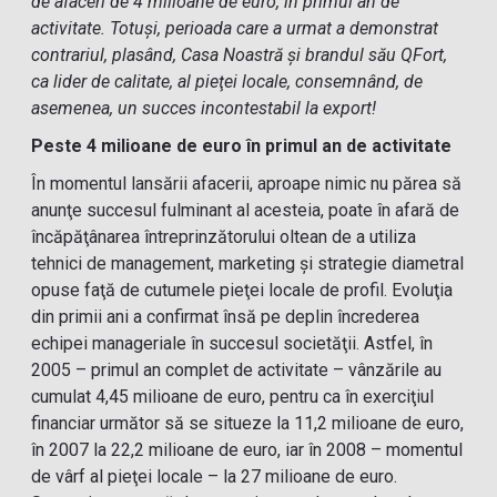
de afaceri de 4 milioane de euro, în primul an de
activitate. Totuşi, perioada care a urmat a demonstrat
contrariul, plasând, Casa Noastră şi brandul său QFort,
ca lider de calitate, al pieţei locale, consemnând, de
asemenea, un succes incontestabil la export!
Peste 4 milioane de euro în primul an de activitate
În momentul lansării afacerii, aproape nimic nu părea să
anunţe succesul fulminant al acesteia, poate în afară de
încăpăţânarea întreprinzătorului oltean de a utiliza
tehnici de management, marketing şi strategie diametral
opuse faţă de cutumele pieţei locale de profil. Evoluţia
din primii ani a confirmat însă pe deplin încrederea
echipei manageriale în succesul societăţii. Astfel, în
2005 – primul an complet de activitate – vânzările au
cumulat 4,45 milioane de euro, pentru ca în exerciţiul
financiar următor să se situeze la 11,2 milioane de euro,
în 2007 la 22,2 milioane de euro, iar în 2008 – momentul
de vârf al pieţei locale – la 27 milioane de euro.