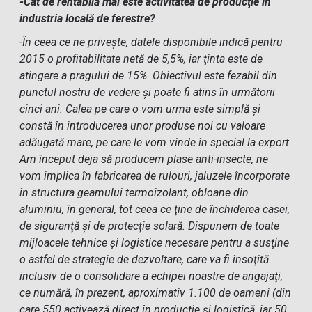
-Cât de rentabilă mai este activitatea de producţie în
industria locală de ferestre?
-În ceea ce ne priveşte, datele disponibile indică pentru
2015 o profitabilitate netă de 5,5%, iar ţinta este de
atingere a pragului de 15%. Obiectivul este fezabil din
punctul nostru de vedere şi poate fi atins în următorii
cinci ani. Calea pe care o vom urma este simplă şi
constă în introducerea unor produse noi cu valoare
adăugată mare, pe care le vom vinde în special la export.
Am început deja să producem plase anti-insecte, ne
vom implica în fabricarea de rulouri, jaluzele încorporate
în structura geamului termoizolant, obloane din
aluminiu, în general, tot ceea ce ţine de închiderea casei,
de siguranţă şi de protecţie solară. Dispunem de toate
mijloacele tehnice şi logistice necesare pentru a susţine
o astfel de strategie de dezvoltare, care va fi însoţită
inclusiv de o consolidare a echipei noastre de angajaţi,
ce numără, în prezent, aproximativ 1.100 de oameni (din
care 550 activează direct în producţie şi logistică, iar 50