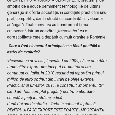
OFERITE ÎN STANDARD, A SERVICIILOR, precum şi de
ambiţia de a aduce permanent tehnologiile de ultimă
generaţie în oferta societăţii, în condiţiile practicării unui
preţ competitiv, dar în strictă concordanţă cu valoarea
adăugată. Toate acestea au transformat firma
craioveană într-un adevărat
„trendsetter”
cu o
adresabilitate care a depăşit cu mult graniţele României.
-Care a fost elementul principal ce a făcut posibilă o
astfel de evoluţie?
-Recesiunea ne-a silit, începând cu 2009, să ne orientăm
timid către export. Am început cu Austria şi am
continuat cu Italia, în 2010 reuşind să raportăm primul
milion de euro obţinut din livrări pe pieţe externe.
Practic, anul următor, 2011, a constituit „momentul t0”,
când am fost complet pregătiţi pentru o abordare
corectă a pieţelor străine, adică
după doi ani de studiu… Trebuie sublinat faptul că
PENTRU A FACE EXPORT ESTE FOARTE IMPORTANTĂ