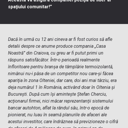
spaţiului comunitar!”
Dacă în urmă cu 12 ani cineva ar fi fost curios să afle
detalii despre ce anume produce compania „Casa
Noastră” din Craiova, cu greu ar fi putut primi un
răspuns satisfăcător. Într-o perioadă realmente
înfloritoare pentru branşa de tâmplărie termoizolantă,
nimănui nu-i păsa de un competitor nou care-şi făcea
apariţia în zona Olteniei, dar care, doi ani mai târziu, era
deja numărul 1 în România, activând doar în Oltenia şi
Bucureşti. După cum îşi aminteşte Ştefan Cherciu,
acţionarul firmei, nici măcar reprezentanţii sistemului
bancar autohton, aflat la rândul său, într-o epocă de
pionierat, nu luau în seamă planurile de afaceri ale
acestui investitor, care îndrăznea să previzioneze o cifră