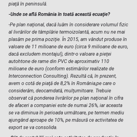
piaţă în peninsulă.
-Unde se află România în toată această ecuaţie?
-Pe plan naţional, dacă luăm în considerare volumul fizic
al livrărilor de tâmplărie termoizolantă, acum nu ne mai
plasăm pe prima poziţie. În 2015, am vândut produse în
valoare de 11 milioane de euro (circa 9 milioane de euro,
dacă excludem montajul), dintr-o valoare a pieţei
autohtone de rame din PVC de aproximativ 110
milioane de euro (conform estimărilor realizate de
Interconnection Consulting). Rezultă că, în prezent,
avem o cotă de piaţă de 8,2% în România,pe care o
considerăm, deocamdată, mulţumitoare. Trebuie
observat că ponderea livrărilor pe plan naţional în cifra
de afaceri a companiei este de numai 26%, iar aceasta
se va diminua în perioada următoare, pe termen mediu
ajungând aproape de 10%, pe măsură ce activitatea de
export se va consolida.