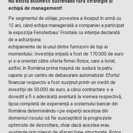
Nu există business sustenabil fără strategie şi
echipă de management!
Pe segmentul de utilaje, povestea a început în urmă cu
12 ani, când echipa managerială a companiei a participat
la expoziţia Fensterbau/ Frontale cu intenţia declarată
de a achiziţiona
echipamente de la unul dintre furnizorii de top ai
momentului. Investiţia iniţială a fost de 170.000 de euro
şi s-a orientat către oferta firmei Rotox, care a livrat,
astfel, în România prima maşină de sudură la patru
capete şi un centru de debavurare automatizat. Efortul
financiar respectiv a fost susţinut printr-un credit de
investiţii de 50.000 de euro, a cărui contractare s-a
dovedit a fi o adevărată aventură la vremea respectivă,
lipsa completă de experienţă a sistemului bancar din
România determinându-i pe experţii acestuia din
domeniul riscului să fie susceptibili la prognozele
optimiste de dezvoltare, chiar dacă acestea erau
susţinute prin planuri de afaceri bine structurate. Rotox