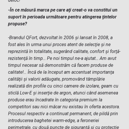
deloc!
-În ce măsură marca pe care aţi creat-o va constitui un
suport în perioada următoare pentru atingerea ţintelor
propuse?
-Brandul QFort, dezvoltat în 2006 şi lansat în 2008, a
fost ales în urma unui proces atent de selecţie şi ne
reprezintă în totalitate, sugerând calitate, confort şi forţă-
rezistenţă în timp… Pe noi timpul ne-a ajutat… Am avut
timpul necesar să demonstrăm că facem produse de
calitate!… Încă de la început am accentuat importanţa
calităţii şi valorii adăugate, promovând tâmplărie
realizată din profile cu cinci camere de izolare, geam cu
sticlă Low-E şi inserţie de argon, atunci când asemenea
produse erau încadrate în categoria premium la
competitori sau nici măcar nu existau în oferta acestora.
Procesul respectiv a continuat permanent, de pildă prin
introducerea baghetei warm-edge, a feroneriei
perimetrale, cu două puncte de siguranţă şi cu protecţie