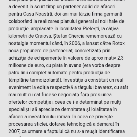
a devenit în scurt timp un partener solid de afaceri
pentru Casa Noastră, doi ani mai târziu firma germană
colaborând la realizarea planului general al noii hale de
producţie, amplasate în localitatea Pieleşti, la câţiva
kilometri de Craiova. Ştefan Cherciu rememorează cu
nostalgie momentul când, în 2006, a lansat către Rotox
noua propunere de parteneriat, concretizată prin
achiziţia de echipamente în valoare de aproximativ 2,3
milioane de euro, cu plata în avans (era vorba despre
patru linii complet automate pentru producţia de
tâmplărie termoizolantă). Investiţia a constituit un real
eveniment la ediţia respectivă a târgului bavarez, cu atât
mai mult cu cât fusese negociată fără presiunea
ofertelor competiţiei, ceea ce i-a determinat pe mulţi
specialişti să aprecieze demnitatea şi loialitatea în
afaceri a investitorului român. În ceea ce priveşte
procesarea sticlei, dotarea tehnologică a demarat în
2007, ca urmare a faptului că nu s-a reuşit identificarea