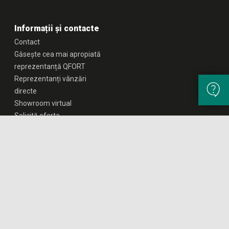
Informații și contacte
Contact
Găsește cea mai apropiată
reprezentanță QFORT
Reprezentanți vânzări
directe
Showroom virtual
Solicită oferta
QFORT este marca inregistrata a Companiei PIER IP Management |
Informații legale
|
Confidențialitate
|
Cookie-uri
|
Termeni şi condiţii
|
powered by
Copyright © 2026 Toate drepturile rezervate.