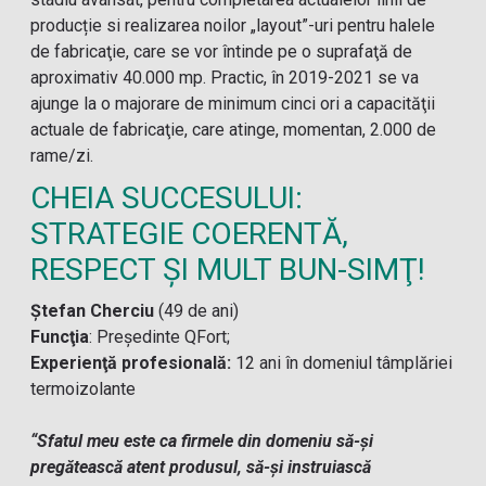
producție si realizarea noilor „layout”-uri pentru halele
de fabricaţie, care se vor întinde pe o suprafaţă de
aproximativ 40.000 mp. Practic, în 2019-2021 se va
ajunge la o majorare de minimum cinci ori a capacităţii
actuale de fabricaţie, care atinge, momentan, 2.000 de
rame/zi.
CHEIA SUCCESULUI:
STRATEGIE COERENTĂ,
RESPECT ŞI MULT BUN-SIMŢ!
Ştefan Cherciu
(49 de ani)
Funcţia
: Preşedinte QFort;
Experienţă profesională:
12 ani în domeniul tâmplăriei
termoizolante
“Sfatul meu este ca firmele din domeniu să-şi
pregătească atent produsul, să-şi instruiască