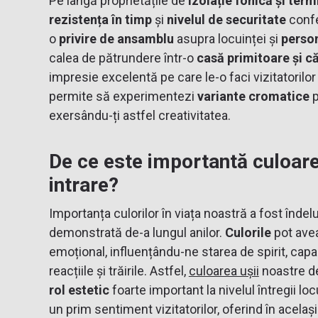
Pe lângă proprietățile de
izolație fonică și term
rezistența în timp
și
nivelul de securitate
confe
o
privire de ansamblu
asupra locuinței și
person
calea de pătrundere într-o
casă primitoare și c
impresie excelentă pe care le-o faci vizitatorilor 
permite să experimentezi
variante cromatice
p
exersându-ți astfel creativitatea.
De ce este importantă culoare
intrare?
Importanța culorilor în viața noastră a fost îndel
demonstrată de-a lungul anilor.
Culorile
pot ave
emoțional, influențându-ne starea de spirit, cap
reacțiile și trăirile. Astfel,
culoarea ușii
noastre de
rol estetic
foarte important la nivelul întregii loc
un prim sentiment vizitatorilor, oferind în același