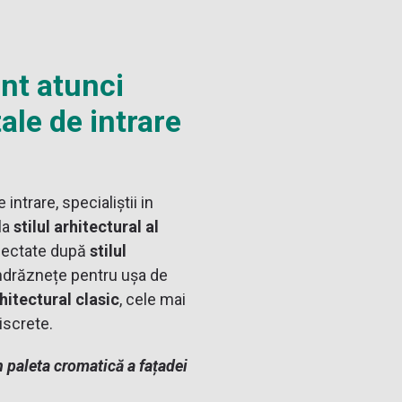
ont atunci
ale de intrare
intrare, specialiștii in
la
stilul arhitectural al
oiectate după
stilul
îndrăznețe pentru ușa de
rhitectural clasic
, cele mai
discrete.
n paleta cromatică a fațadei