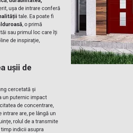
ică
,
durabilitatea,
rit, ușa de intrare conferă
alității
tale. Ea poate fi
ălduroasă
, o primă
tăi sau primul loc care îți
line de inspirație,
a ușii de
ung cercetată și
a un puternic impact
acitatea de concentrare,
 intrare are, pe lângă un
uințe, rolul de a transmite
 timp indicii asupra