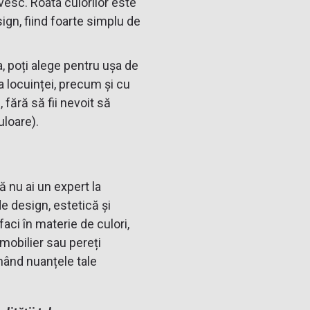
esc. Roata culorilor este
esign, fiind foarte simplu de
ta, poți alege pentru ușa de
a locuinței, precum și cu
 fără să fii nevoit să
uloare).
ă nu ai un expert la
de design, estetică și
faci în materie de culori,
 mobilier sau pereți
ând nuanțele tale