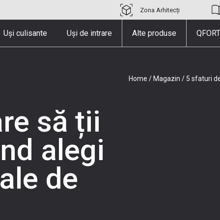
Zona Arhitecți
Uși culisante
Uși de intrare
Alte produse
QFORT
Home
/
Magazin
/
5 sfaturi d
re să ții
nd alegi
tale de