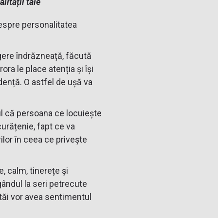
ității tale
espre personalitatea
gere îndrăzneață, făcută
ra le place atenția și își
dență. O astfel de ușă va
ul că persoana ce locuiește
curățenie, fapt ce va
rilor în ceea ce privește
, calm, tinerețe și
ândul la seri petrecute
i tăi vor avea sentimentul