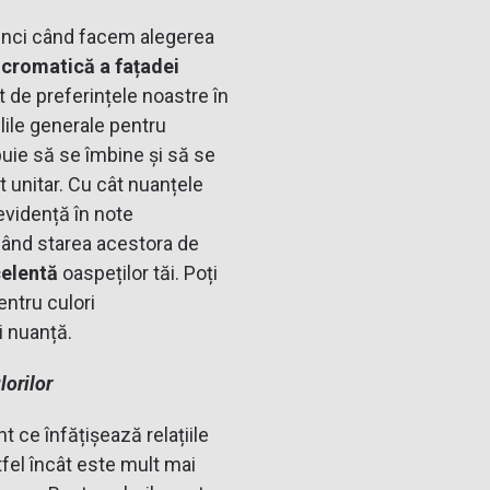
tunci când facem alegerea
 cromatică a fațadei
t de preferințele noastre în
lile generale pentru
ebuie să se îmbine și să se
t unitar. Cu cât nuanțele
 evidență în note
alând starea acestora de
celentă
oaspeților tăi. Poți
entru culori
i nuanță.
lorilor
 ce înfățișează relațiile
tfel încât este mult mai