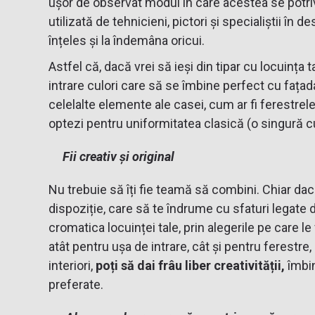
ușor de observat modul în care acestea se potriv
utilizată de tehnicieni, pictori și specialiștii în d
înțeles și la îndemâna oricui.
Astfel că, dacă vrei să ieși din tipar cu locuința 
intrare culori care să se îmbine perfect cu fațad
celelalte elemente ale casei, cum ar fi ferestrele,
optezi pentru uniformitatea clasică (o singură c
Fii creativ și original
Nu trebuie să îți fie teamă să combini. Chiar dac
dispoziție, care să te îndrume cu sfaturi legate 
cromatica locuinței tale, prin alegerile pe care le 
atât pentru ușa de intrare, cât și pentru ferestre,
interiori,
poți să dai frâu liber creativității,
îmbin
preferate.