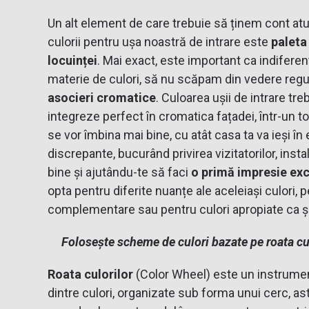
Un alt element de care trebuie să ținem cont a
culorii pentru ușa noastră de intrare este
paleta
locuinței
. Mai exact, este important ca indiferen
materie de culori, să nu scăpam din vedere regu
asocieri cromatice
. Culoarea ușii de intrare tr
integreze perfect în cromatica fațadei, într-un to
se vor îmbina mai bine, cu atât casa ta va ieși în
discrepante, bucurând privirea vizitatorilor, inst
bine și ajutându-te să faci
o primă impresie ex
opta pentru diferite nuanțe ale aceleiași culori, p
complementare sau pentru culori apropiate ca ș
Folosește scheme de culori bazate pe roata cu
Roata culorilor
(Color Wheel) este un instrument
dintre culori, organizate sub forma unui cerc, as