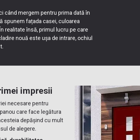
nci când mergem pentru prima dată în
i să spunem fațada casei, culoarea
 În realitate însă, primul lucru pe care
cladire nouă este
ușa de intrare
, ochiul
t.
rimei impresii
riei necesare pentru
u panou care face legătura
a acesteia depășind cu mult
sul de alegere.