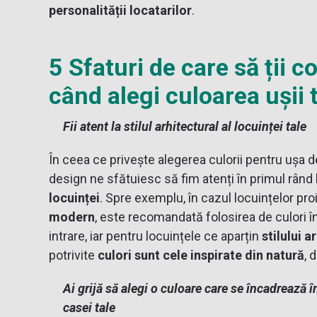
personalității locatarilor
.
5 Sfaturi de care să ții c
când alegi culoarea ușii t
Fii atent la stilul arhitectural al locuinței tale
În ceea ce privește alegerea culorii pentru ușa de 
design ne sfătuiesc să fim atenți în primul rând 
locuinței
. Spre exemplu, în cazul locuințelor pr
modern
, este recomandată folosirea de culori 
intrare, iar pentru locuințele ce aparțin
stilului a
potrivite
culori sunt cele inspirate din natură
, 
Ai grijă să alegi o culoare care se încadrează î
casei tale