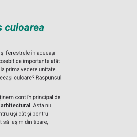
s culoarea
și
ferestrele
în aceeași
sebit de importante atât
 la prima vedere unitate.
aceeași culoare? Raspunsul
inem cont în principal de
l arhitectural
. Asta nu
ru uși cât și pentru
t să ieșim din tipare,