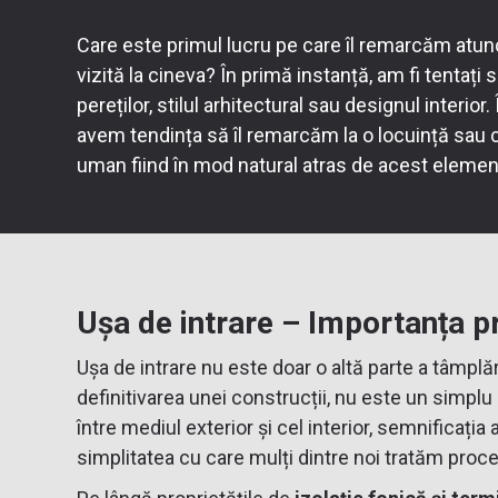
Care este primul lucru pe care îl remarcăm atu
vizită la cineva? În primă instanță, am fi tentaț
pereților, stilul arhitectural sau designul interior.
avem tendința să îl remarcăm la o locuință sau 
uman fiind în mod natural atras de acest elemen
Ușa de intrare – Importanța p
Ușa de intrare nu este doar o altă parte a tâmplă
definitivarea unei construcții, nu este un simpl
între mediul exterior și cel interior, semnificați
simplitatea cu care mulți dintre noi tratăm proce