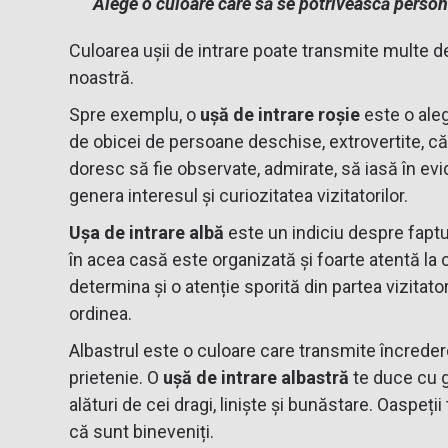
Alege o culoare care să se potrivească personal
Culoarea ușii de intrare poate transmite multe d
noastră.
Spre exemplu, o
ușă de intrare roșie
este o ale
de obicei de persoane deschise, extrovertite, căro
doresc să fie observate, admirate, să iasă în evi
genera interesul și curiozitatea vizitatorilor.
Ușa de intrare albă
este un indiciu despre fapt
în acea casă este organizată și foarte atentă la 
determina și o atenție sporită din partea vizitato
ordinea.
Albastrul este o culoare care transmite încredere
prietenie. O
ușă de intrare albastră
te duce cu g
alături de cei dragi, liniște și bunăstare. Oaspeți
că sunt bineveniți.