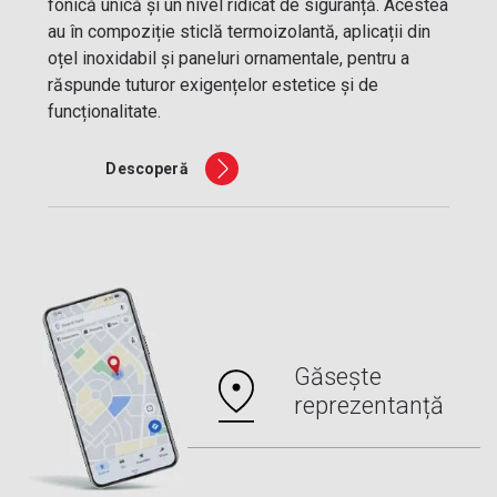
fonică unică și un nivel ridicat de siguranță. Acestea
au în compoziție sticlă termoizolantă, aplicații din
oțel inoxidabil și paneluri ornamentale, pentru a
răspunde tuturor exigențelor estetice și de
funcționalitate.
Descoperă
Găsește
reprezentanță