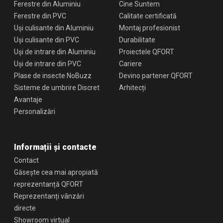
Ferestre din Aluminiu
Cine Suntem
Ferestre din PVC
Calitate certificată
Uși culisante din Aluminiu
Montaj profesionist
Uși culisante din PVC
Durabilitate
Uși de intrare din Aluminiu
Proiectele QFORT
Uși de intrare din PVC
Cariere
Plase de insecte NoBuzz
Devino partener QFORT
Sisteme de umbrire Discret
Arhitecți
Avantaje
Personalizări
Informații și contacte
Contact
Găsește cea mai apropiată
reprezentanță QFORT
Reprezentanți vânzări
directe
Showroom virtual