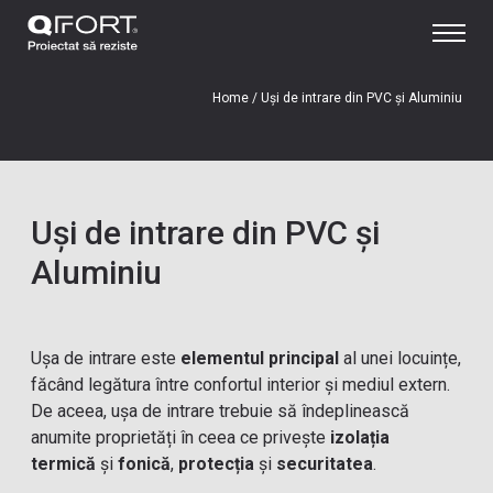
Home
/
Uși de intrare din PVC și Aluminiu
Uși de intrare din PVC și
Aluminiu
Ușa de intrare este
elementul principal
al unei locuințe,
făcând legătura între confortul interior și mediul extern.
De aceea, ușa de intrare trebuie să îndeplinească
anumite proprietăți în ceea ce privește
izolația
termică
și
fonică
,
protecția
și
securitatea
.