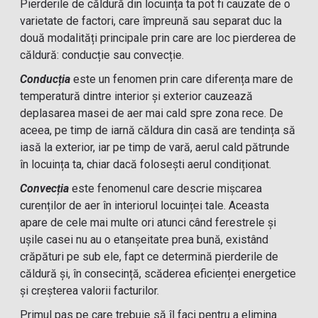
Pierderile de căldură din locuința ta pot fi cauzate de o
varietate de factori, care împreună sau separat duc la
două modalități principale prin care are loc pierderea de
căldură: conducție sau convecție.
Conducția
este un fenomen prin care diferența mare de
temperatură dintre interior și exterior cauzează
deplasarea masei de aer mai cald spre zona rece. De
aceea, pe timp de iarnă căldura din casă are tendința să
iasă la exterior, iar pe timp de vară, aerul cald pătrunde
în locuința ta, chiar dacă folosești aerul condiționat.
Convecția
este fenomenul care descrie mișcarea
curenților de aer în interiorul locuinței tale. Aceasta
apare de cele mai multe ori atunci când ferestrele și
ușile casei nu au o etanșeitate prea bună, existând
crăpături pe sub ele, fapt ce determină pierderile de
căldură și, în consecință, scăderea eficienței energetice
și creșterea valorii facturilor.
Primul pas pe care trebuie să îl faci pentru a elimina