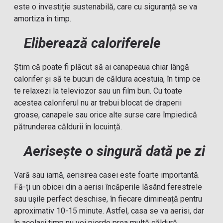
este o investiție sustenabilă, care cu siguranță se va
amortiza în timp.
Eliberează caloriferele
Știm că poate fi plăcut să ai canapeaua chiar lângă
calorifer și să te bucuri de căldura acestuia, în timp ce
te relaxezi la televiozor sau un film bun. Cu toate
acestea caloriferul nu ar trebui blocat de draperii
groase, canapele sau orice alte surse care împiedică
pătrunderea căldurii în locuință.
Aerisește o singură dată pe zi
Vară sau iarnă, aerisirea casei este foarte importantă.
Fă-ți un obicei din a aerisi încăperile lăsând ferestrele
sau ușile perfect deschise, în fiecare dimineață pentru
aproximativ 10-15 minute. Astfel, casa se va aerisi, dar
în același timp nu vei pierde prea multă căldură.