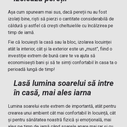
Așa cum spuneam mai sus, dacă pereții nu au fost
izolați bine, riști să pierzi o cantitate considerabilă de
căldură și astfel că crești cheltuielile cu încălzirea pe
timp de iarnă.
Fie că locuiești la casă sau la bloc, izolarea locuinței
atât la interior, cât și la exterior este un „must”, fiind o
investiție extrem de bună care te va ajuta să
economisești bani și să te simți confortabil în casa ta o
perioadă lungă de timp!
Lasă lumina soarelui să intre
în casă, mai ales iarna
Lumina soarelui este extrem de importantă, atât pentru
crearea unui ambient cât mai confortabil în locuință, cât
și pentru sănătatea noastră fizică și emoțională, mai
ales pe timp de iarnă când soarele apare mai rar și cu