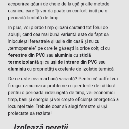
acoperirea găurii de cheie de la ușă și alte metode
casnice, care îți vor da poate un confort, însă pe o
perioadă limitată de timp.
În plus, vei pierde timp și bani căutând tot felul de
soluții, când cea mai bună variantă este de fapt să
înlocuiești ferestrele și ușile din casă și nu cu
„termopanele” pe care le găsești la orice colț, ci cu
ferestre din PVC
sau
aluminiu
cu
sticlă
termoizolantă
și cu
uși de intrare din PVC
sau
aluminiu
cu proprietăți excelente de izolație termică.
De ce este cea mai bună variantă? Pentru că astfel vei
fi sigur ca nu mai ai probleme cu pierderile de căldură
pentru o perioadă îndelungată de timp, vei economisi
timp, bani și energie și vei crește eficiența energetică a
locuinței tale. Trebuie doar să alegi ferestre și uși
proiectate să reziste!
Izolează pereții