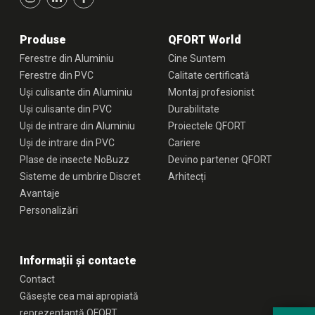
Produse
QFORT World
Ferestre din Aluminiu
Cine Suntem
Ferestre din PVC
Calitate certificată
Uși culisante din Aluminiu
Montaj profesionist
Uși culisante din PVC
Durabilitate
Uși de intrare din Aluminiu
Proiectele QFORT
Uși de intrare din PVC
Cariere
Plase de insecte NoBuzz
Devino partener QFORT
Sisteme de umbrire Discret
Arhitecți
Avantaje
Personalizări
Informații și contacte
Contact
Găsește cea mai apropiată
reprezentanță QFORT