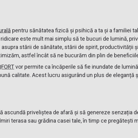
urală
pentru sănătatea fizică și psihică a ta și a familiei t
 ridicare este mult mai simplu să te bucuri de lumină, priv
supra stării de sănătate, stării de spirit, productivității 
izăm, astfel încât să ne bucurăm din plin de beneficiile
QFORT
vor permite ca încăperile să fie inundate de lumină 
ună calitate. Acest lucru asigurând un plus de eleganță și
să ascundă priveliștea de afară și să genereze senzația de s
miri terasa sau grădina casei tale, în timp ce pregătești m