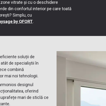
 zone vitrate și cu o deschidere
rde din confortul interior pe care toată
orești? Simplu, cu
Paysage by QFORT
.
eficiente soluții de
tât de specialiștii în
oarece combină
or mai noi tehnologii.
armonios designul
cționalitatea, oferind
 suprafețe mari de sticlă ce
xante.