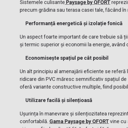
Sistemele culisante
Paysage by QFORT
reprezin
precum grădina sau terasa casei tale, făcând în mo
Performanță energetică și izolație fonică
Un aspect foarte important de care trebuie să ții
și termic superior și economii la energie, având o 
Economisește spațiul pe cât posibil
Un alt principiu al amenajării eficiente se refer
ridicare din PVC măresc semnificativ spațiul de lo
oferă variante constructive multiple, fiind posibi
Utilizare facilă și silențioasă
Ușurința în manevrare și silențiozitatea reprezin
confortabilă.
Gama Paysage by QFORT
vine cu 