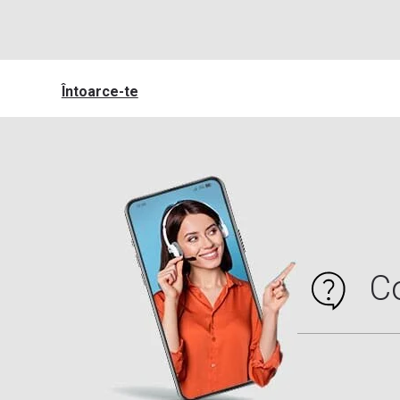
Întoarce-te
C