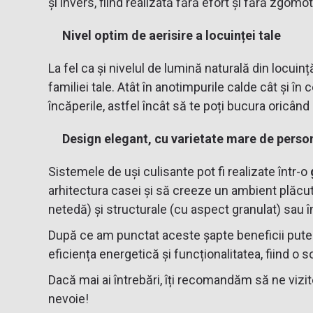
și invers, fiind realizată fără efort și fără zgomot
Nivel optim de aerisire a locuinței tale
La fel ca și nivelul de lumină naturală din locuin
familiei tale. Atât în anotimpurile calde cât și î
încăperile, astfel încât să te poți bucura oricând
Design elegant, cu varietate mare de person
Sistemele de uși culisante pot fi realizate într-o
arhitectura casei și să creeze un ambient plăcut
netedă) și structurale (cu aspect granulat) sau î
După ce am punctat aceste șapte beneficii putem
eficiența energetică și funcționalitatea, fiind o so
Dacă mai ai întrebări, îți recomandăm să ne vizi
nevoie!