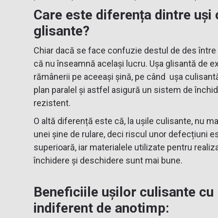
Care este diferența dintre uși 
glisante?
Chiar dacă se face confuzie destul de des între 
că nu înseamnă același lucru. Ușa glisantă de ex
rămânerii pe aceeași șină, pe când ușa culisantă
plan paralel și astfel asigură un sistem de închid
rezistent.
O altă diferență este că, la ușile culisante, nu 
unei șine de rulare, deci riscul unor defecțiuni e
superioară, iar materialele utilizate pentru real
închidere și deschidere sunt mai bune.
Beneficiile ușilor culisante cu
indiferent de anotimp: