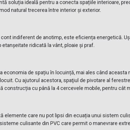
tă soluția ideală pentru a conecta spațiile interioare, pre
d natural trecerea între interior și exterior.
 cont indiferent de anotimp, este eficiența energetică. Uș
etanșeitate ridicată la vânt, ploaie și praf.
ă la economia de spațiu în locuință, mai ales când aceasta
cuit. Cu ajutorul acestora, spaţiul de pivotare al ferestrelo
lă construcția cu până la 4 cercevele mobile, pentru cât ma
tă elemente care nu pot lipsi din ecuația unui sistem culis
sisteme culisante din PVC care permit o manevrare extrem 