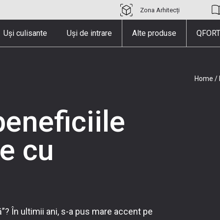
Zona Arhitecți
Uși culisante
Uși de intrare
Alte produse
QFORT
Home
/
eneficiile
te cu
”? În ultimii ani, s-a pus mare accent pe