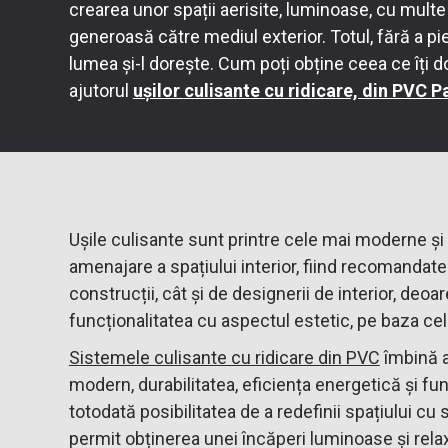
crearea unor spații aerisite, luminoase, cu multe
generoasă către mediul exterior. Totul, fără a pie
lumea și-l dorește. Cum poți obține ceea ce îți d
ajutorul
ușilor
culisante
cu ridicare, din PVC 
Ușile culisante sunt printre cele mai moderne și 
amenajare a spațiului interior, fiind recomandate a
construcții, cât și de designerii de interior, de
funcționalitatea cu aspectul estetic, pe baza cel
Sistemele culisante cu ridicare din PVC
îmbină 
modern, durabilitatea, eficiența energetică și fun
totodată posibilitatea de a redefinii spațiului cu
permit obținerea unei încăperi luminoase și rela