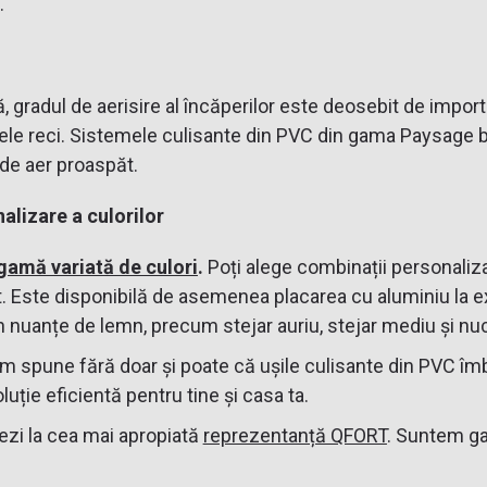
.
ță, gradul de aerisire al încăperilor este deosebit de impor
n cele reci. Sistemele culisante din PVC din gama Paysage b
 de aer proaspăt.
alizare a culorilor
gamă variată de culori
.
Poți alege combinații personalizat
. Este disponibilă de asemenea placarea cu aluminiu la ex
n nuanțe de lemn, precum stejar auriu, stejar mediu și nu
 spune fără doar și poate că ușile culisante din PVC îmb
luție eficientă pentru tine și casa ta.
tezi la cea mai apropiată
reprezentanță QFORT
. Suntem gat