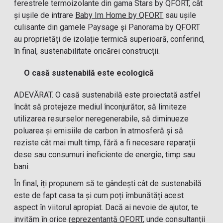
ferestrele termoizolante din gama Stars by QFORT, cât
și ușile de intrare
Baby Im Home by QFORT
sau ușile
culisante din gamele Paysage și Panorama by QFORT
au proprietăți de izolație termică superioară, conferind,
în final, sustenabilitate oricărei construcții.
O casă sustenabilă este ecologică
ADEVĂRAT. O casă sustenabilă este proiectată astfel
încât să protejeze mediul înconjurător, să limiteze
utilizarea resurselor neregenerabile, să diminueze
poluarea și emisiile de carbon în atmosferă și să
reziste cât mai mult timp, fără a fi necesare reparații
dese sau consumuri ineficiente de energie, timp sau
bani.
În final, îți propunem să te gândești cât de sustenabilă
este de fapt casa ta și cum poți îmbunătăți acest
aspect în viitorul apropiat. Dacă ai nevoie de ajutor, te
invităm în orice
reprezentanță QFORT
, unde consultanții