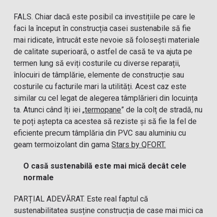
FALS. Chiar dacă este posibil ca investițiile pe care le
faci la început în construcția casei sustenabile să fie
mai ridicate, întrucât este nevoie să folosești materiale
de calitate superioară, o astfel de casă te va ajuta pe
termen lung să eviți costurile cu diverse reparații,
înlocuiri de tâmplărie, elemente de construcție sau
costurile cu facturile mari la utilități. Acest caz este
similar cu cel legat de alegerea tâmplărieri din locuința
ta. Atunci când îți iei „
termopane
” de la colț de stradă, nu
te poți aștepta ca acestea să reziste și să fie la fel de
eficiente precum tâmplăria din PVC sau aluminiu cu
geam termoizolant din gama
Stars by QFORT.
O casă sustenabilă este mai mică decât cele
normale
PARȚIAL ADEVĂRAT. Este real faptul că
sustenabilitatea susține construcția de case mai mici ca