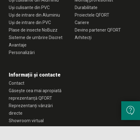
Uși culisante din Aluminiu
Montaj profesionist
Uși culisante din PVC
Durabilitate
Uși de intrare din Aluminiu
Proiectele QFORT
Uși de intrare din PVC
Cariere
Plase de insecte NoBuzz
Devino partener QFORT
Sisteme de umbrire Discret
Arhitecți
Avantaje
Personalizări
Informații și contacte
Contact
Găsește cea mai apropiată
reprezentanță QFORT
Reprezentanți vânzări
directe
Showroom virtual
Solicită oferta