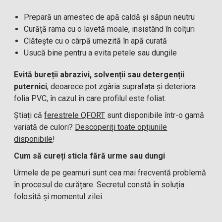
Prepară un amestec de apă caldă și săpun neutru
Curăță rama cu o lavetă moale, insistând în colțuri
Clătește cu o cârpă umezită în apă curată
Usucă bine pentru a evita petele sau dungile
Evită bureții abrazivi, solvenții sau detergenții
puternici
, deoarece pot zgâria suprafața și deteriora
folia PVC, în cazul în care profilul este foliat.
Știați că
ferestrele QFORT
sunt disponibile într-o gamă
variată de culori?
Descoperiți toate opțiunile
disponibile
!
Cum să cureți sticla fără urme sau dungi
Urmele de pe geamuri sunt cea mai frecventă problemă
în procesul de curățare. Secretul constă în soluția
folosită și momentul zilei.