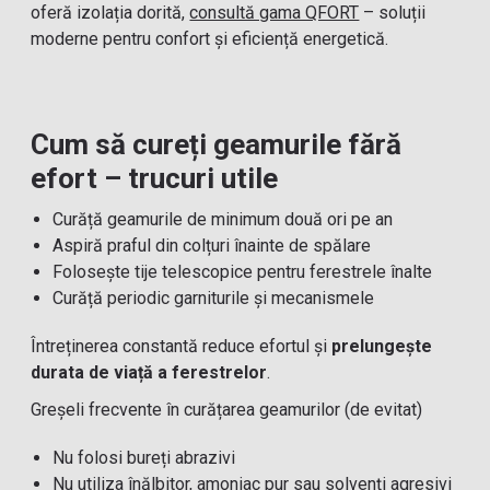
oferă izolația dorită,
consultă gama QFORT
– soluții
moderne pentru confort și eficiență energetică.
Cum să cureți geamurile fără
efort – trucuri utile
Curăță geamurile de minimum două ori pe an
Aspiră praful din colțuri înainte de spălare
Folosește tije telescopice pentru ferestrele înalte
Curăță periodic garniturile și mecanismele
Întreținerea constantă reduce efortul și
prelungește
durata de viață a ferestrelor
.
Greșeli frecvente în curățarea geamurilor (de evitat)
Nu folosi bureți abrazivi
Nu utiliza înălbitor, amoniac pur sau solvenți agresivi