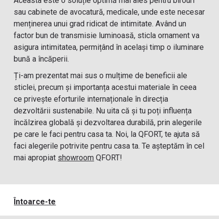
Aceasta este o soluție optimă mai ales pentru birouri
sau cabinete de avocatură, medicale, unde este necesar
menținerea unui grad ridicat de intimitate. Având un
factor bun de transmisie luminoasă, sticla ornament va
asigura intimitatea, permițând în același timp o iluminare
bună a încăperii.
Ți-am prezentat mai sus o mulțime de beneficii ale
sticlei, precum și importanța acestui materiale în ceea
ce privește eforturile internaționale în direcția
dezvoltării sustenabile. Nu uita că și tu poți influența
încălzirea globală și dezvoltarea durabilă, prin alegerile
pe care le faci pentru casa ta. Noi, la QFORT, te ajuta să
faci alegerile potrivite pentru casa ta. Te așteptăm în cel
mai apropiat
showroom
QFORT!
Întoarce-te