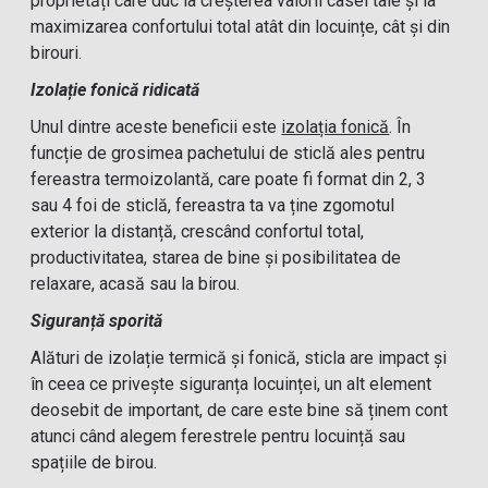
proprietăți care duc la creșterea valorii casei tale și la
maximizarea confortului total atât din locuințe, cât și din
birouri.
Izolație fonică ridicată
Unul dintre aceste beneficii este
izolația fonică
. În
funcție de grosimea pachetului de sticlă ales pentru
fereastra termoizolantă, care poate fi format din 2, 3
sau 4 foi de sticlă, fereastra ta va ține zgomotul
exterior la distanță, crescând confortul total,
productivitatea, starea de bine și posibilitatea de
relaxare, acasă sau la birou.
Siguranță sporită
Alături de izolație termică și fonică, sticla are impact și
în ceea ce privește siguranța locuinței, un alt element
deosebit de important, de care este bine să ținem cont
atunci când alegem ferestrele pentru locuință sau
spațiile de birou.