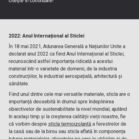
citește în continuare!
2022: Anul Internațional al Sticlei
În 18 mai 2021, Adunarea Generală a Națiunilor Unite a
declarat anul 2022 ca fiind Anul Internațional al Sticlei,
recunoscând astfel importanța ridicată a acestui
material într-o varietate de domenii, de la industria
construcțiilor, la industrial aerospațială, arhitectură și
sănătate.
Fiind unul dintre cele mai versatile materiale, sticla are o
importanță deosebită în drumul spre îndeplinirea
obiectivelor de sustenabilitate la nivel mondial, ajutând
în același timp și la creșterea calității vieții noastre, fie
că vorbim despre
sticla termoizolantă
a ferestrelor de
la casă sau de la birou sau sticla aflată în componența
tuturor materialelor, obiectelor pe care le utilizăm zi de