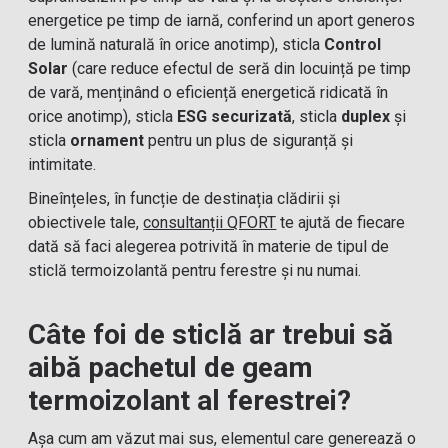
energetice pe timp de iarnă, conferind un aport generos
de lumină naturală în orice anotimp), sticla
Control
Solar
(care reduce efectul de seră din locuință pe timp
de vară, menținând o eficiență energetică ridicată în
orice anotimp), sticla
ESG securizată
, sticla
duplex
și
sticla
ornament
pentru un plus de siguranță și
intimitate.
Bineînțeles, în funcție de destinația clădirii și
obiectivele tale,
consultanții QFORT
te ajută de fiecare
dată să faci alegerea potrivită în materie de tipul de
sticlă termoizolantă pentru ferestre și nu numai.
Câte foi de sticlă ar trebui să
aibă pachetul de geam
termoizolant al ferestrei?
Așa cum am văzut mai sus, elementul care generează o