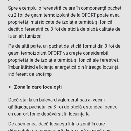
Spre exemplu, o fereastră ce are în componență pachet
cu 2 foi de geam termoizolant de la QFORT poate avea
proprietăți mai ridicate de izolație termică și fonică
decât o fereastră cu 3 foi de sticlă de slabă calitate de
la un alt furnizor.
Pe de altă parte, un pachet de sticlă format din 3 foi de
geam termoizolant QFORT va crește considerabil
proprietățile de izolație termică și fonică ale ferestrei,
îmbunătățind eficiența energetică din întreaga locuință,
indiferent de anotimp.
Zona în care locuiești
Dacă stai la un bulevard aglomerat sau ai vecini
gălăgioși, pachetul cu 3 foi de sticlă este ideal pentru
un confort fonic desăvârșit în locuința ta.
De asemenea, dacă locuiești într-o zonă în care
diferențele de temperatură dintre vară și iarnă sunt