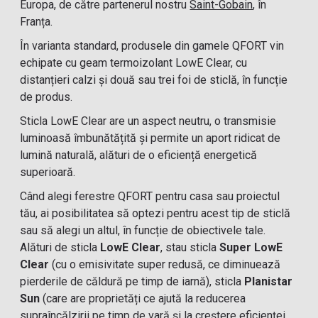
Europa, de către partenerul nostru
Saint-Gobain
, în
Franța.
În varianta standard, produsele din gamele QFORT vin
echipate cu geam termoizolant LowE Clear, cu
distanțieri calzi și două sau trei foi de sticlă, în funcție
de produs.
Sticla LowE Clear are un aspect neutru, o transmisie
luminoasă îmbunătățită și permite un aport ridicat de
lumină naturală, alături de o eficiență energetică
superioară.
Când alegi ferestre QFORT pentru casa sau proiectul
tău, ai posibilitatea să optezi pentru acest tip de sticlă
sau să alegi un altul, în funcție de obiectivele tale.
Alături de sticla
LowE Clear
, stau sticla
Super LowE
Clear
(cu o emisivitate super redusă, ce diminuează
pierderile de căldură pe timp de iarnă), sticla
Planistar
Sun
(care are proprietăți ce ajută la reducerea
supraîncălzirii pe timp de vară și la creștere eficienței