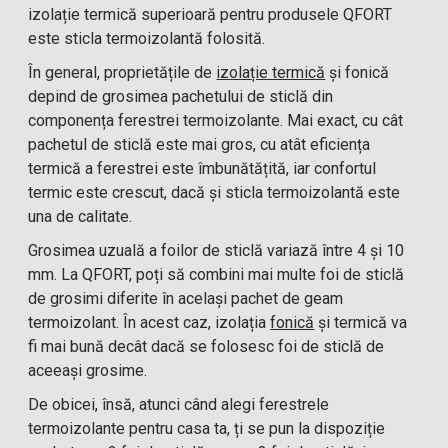
izolație termică superioară pentru produsele QFORT
este sticla termoizolantă folosită.
În general, proprietățile de
izolație termică
și fonică
depind de grosimea pachetului de sticlă din
componența ferestrei termoizolante. Mai exact, cu cât
pachetul de sticlă este mai gros, cu atât eficiența
termică a ferestrei este îmbunătățită, iar confortul
termic este crescut, dacă și sticla termoizolantă este
una de calitate.
Grosimea uzuală a foilor de sticlă variază între 4 şi 10
mm. La QFORT, poți să combini mai multe foi de sticlă
de grosimi diferite în același pachet de geam
termoizolant. În acest caz, izolația
fonică
și termică va
fi mai bună decât dacă se folosesc foi de sticlă de
aceeași grosime.
De obicei, însă, atunci când alegi ferestrele
termoizolante pentru casa ta, ți se pun la dispoziție