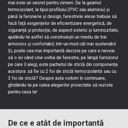
mai este un secret pentru nimeni. De la
geamul
termoizolant
, la tipul profilului (PVC sau aluminiu) și
până la feronerie și design, ferestrele alese trebuie să
facă față exigențelor de eficientizare energetică, de
siguranță și protecție, de aspect estetic și luminozitate,
ajutându-te astfel să construiești un mediu de trai
armonios și confortabil, într-un mod cât mai sustenabil.
Și, poate cea mai importantă decizie pe care e nevoie
să o iei când vine vorba de ferestre, pe lângă furnizorul
pe care îl alegi, este pachetul de sticlă din componența
acestora: să fie cu 2 foi de sticlă termoizolantă sau cu
3 foi de sticlă? Despre asta vorbim în continuare,
ghidându-te pe calea alegerilor proiectate să reziste
pentru casa ta!
De ce e atât de importantă