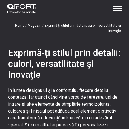
Home
/
Magazin
/
Exprimă-ți stilul prin detalii: culori, versatilitate și
inovație
Exprimă-ți stilul prin detalii:
culori, versatilitate și
inovație
În lumea designului și a confortului, fiecare detaliu
contează. Iar atunci când vine vorba de ferestre, uși de
intrare și alte elemente de tâmplărie termoizolantă,
culoarea și finisajul pot adăuga acel element distinctiv
care transformă o locuință într-un cămin cu adevărat
special. Și, cum altfel ai putea să îți personalizezi