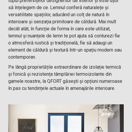
topul preferințelor designerilor de interior și este ușor
să înțelegem de ce. Lemnul conferă naturalețe și
versatilitate spațiilor, aducând un colț de natură în
interioare și senzația primitoare de căldură. Mai mult
decât atât, în funcție de forma în care este utilizat,
lemnul și nuanțele de lemn te pot ajuta să conturezi fie
o atmosferă rustică și tradițională, fie să adaugi un
element de căldură și textură într-un spațiu modern sau
contemporan.
Pe lângă proprietățile extraordinare de izolație termică
și fonică și rezistența tâmplăriei termoizolante din
gamele noastre, la QFORT găsești și opțiuni numeroase
în pas cu tendințele actuale în amenajările interioare.