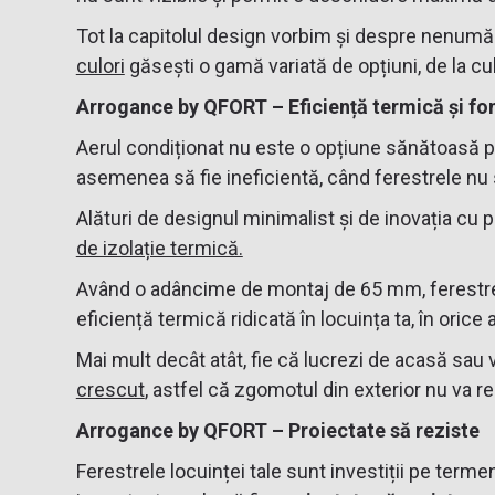
Tot la capitolul design vorbim și despre nenumăra
culori
găsești o gamă variată de opțiuni, de la culo
Arrogance by QFORT – Eficiență termică și fo
Aerul condiționat nu este o opțiune sănătoasă pe t
asemenea să fie ineficientă, când ferestrele nu s
Alături de designul minimalist și de inovația cu
de izolație termică.
Având o adâncime de montaj de 65 mm, ferestre
eficiență termică ridicată în locuința ta, în orice
Mai mult decât atât, fie că lucrezi de acasă sau v
crescut
, astfel că zgomotul din exterior nu va 
Arrogance by QFORT – Proiectate să reziste
Ferestrele locuinței tale sunt investiții pe ter