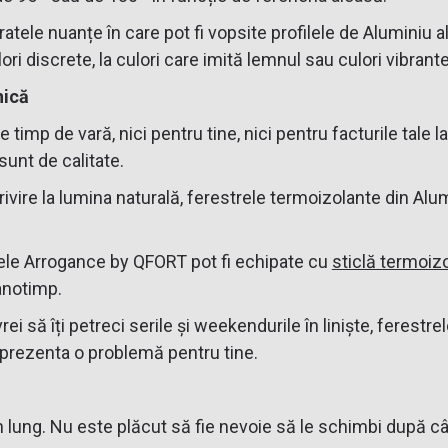
tele nuanțe în care pot fi vopsite profilele de Aluminiu a
ri discrete, la culori care imită lemnul sau culori vibrante
nică
imp de vară, nici pentru tine, nici pentru facturile tale l
unt de calitate.
 privire la lumina naturală, ferestrele termoizolante din 
le Arrogance by QFORT pot fi echipate cu
sticlă termoiz
 anotimp.
rei să îți petreci serile și weekendurile în liniște, ferest
reprezenta o problemă pentru tine.
men lung. Nu este plăcut să fie nevoie să le schimbi după 