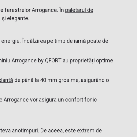
le ferestrelor Arrogance. În
paletarul de
 și elegante.
a energie. Încălzirea pe timp de iarnă poate de
Aluminiu Arrogance by QFORT au
proprietăți optime
olantă
de până la 40 mm grosime, asigurând o
rele Arrogance vor asigura un
confort fonic
câteva anotimpuri. De aceea, este extrem de