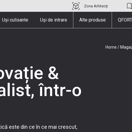
Zona Arhitecți
Uși culisante
Uși de intrare
Alte produse
QFORT
Home
/
Magaz
ovație &
ist, într-o
ică este din ce în ce mai crescut,