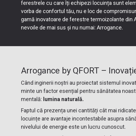
ferestrele cu care îți echipezi locuința sunt ele
vorba de confortul tău, nu e loc de compromisur
gamă inovatoare de ferestre termoizolante din A
nevoile de mai sus și nu numai:
Arrogance
.
Arrogance by QFORT – Inovați
Când inginerii noștri au proiectat sistemul inova
minte un factor esențial pentru sănătatea noastr
mentală:
lumina naturală.
Faptul că prezența unei cantități cât mai ridicat
locuințe are avantaje incontestabile asupra sănătă
nivelului de energie este un lucru cunoscut.