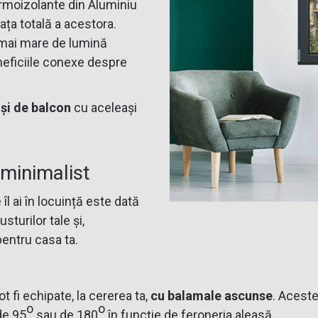
rmoizolante din Aluminiu
ața totală a acestora.
 mai mare de lumină
neficiile conexe despre
și de balcon
cu aceleași
minimalist
îl ai în locuință este dată
turilor tale și,
 pentru casa ta.
fi echipate, la cererea ta,
cu balamale ascunse
. Aceste
o
o
de 95
sau de 180
în funcție de feroneria aleasă.