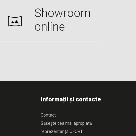
Showroom
online
Informații și contacte
Contact
Găsește cea mai apropiată
reprezentanță QFORT