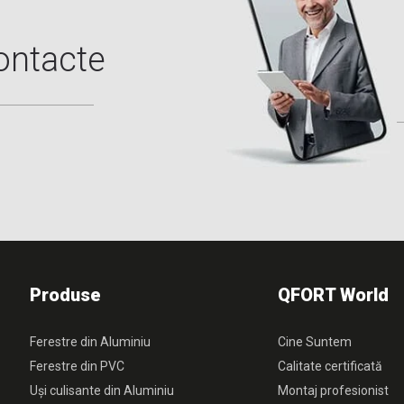
ontacte
Produse
QFORT World
Ferestre din Aluminiu
Cine Suntem
Ferestre din PVC
Calitate certificată
Uși culisante din Aluminiu
Montaj profesionist