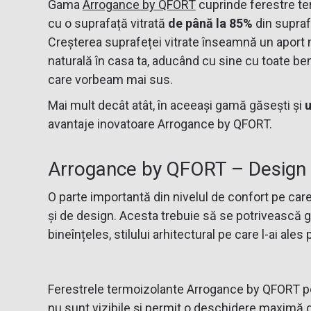
Gama
Arrogance by QFORT
cuprinde ferestre te
cu o suprafață vitrată
de până la 85%
din supraf
Creșterea suprafeței vitrate înseamnă un aport
naturală în casa ta, aducând cu sine cu toate be
care vorbeam mai sus.
Mai mult decât atât, în aceeași gamă găsești și
u
avantaje inovatoare Arrogance by QFORT.
Arrogance by QFORT – Design 
O parte importantă din nivelul de confort pe care 
și de design. Acesta trebuie să se potrivească gus
bineînțeles, stilului arhitectural pe care l-ai ales
Ferestrele termoizolante Arrogance by QFORT pot 
nu sunt vizibile și permit o deschidere maximă 