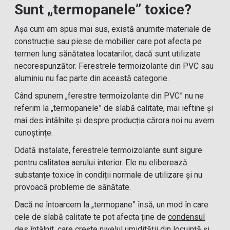
Sunt „termopanele” toxice?
Așa cum am spus mai sus, există anumite materiale de
construcție sau piese de mobilier care pot afecta pe
termen lung sănătatea locatarilor, dacă sunt utilizate
necorespunzător. Ferestrele termoizolante din PVC sau
aluminiu nu fac parte din această categorie.
Când spunem „ferestre termoizolante din PVC” nu ne
referim la „termopanele” de slabă calitate, mai ieftine și
mai des întâlnite și despre producția cărora noi nu avem
cunoștințe.
Odată instalate, ferestrele termoizolante sunt sigure
pentru calitatea aerului interior. Ele nu eliberează
substanțe toxice în condiții normale de utilizare și nu
provoacă probleme de sănătate.
Dacă ne întoarcem la „termopane” însă, un mod în care
cele de slabă calitate te pot afecta ține de
condensul
des întâlnit, care crește nivelul umidității din locuință și