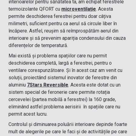
interioarelor pentru sănătatea ta, am echipat ferestrele
termoizolante QFORT cu
microventilație
. Acesta
permite deschiderea ferestrei pentru doar câțiva
milimetri, suficient pentru ca aerul să circule liber în
încăpere. Astfel, reușim să reîmprospătăm aerul din
interioare și să prevenim apariția condensului din cauza
diferențelor de temperatură.
Mai există și problema spațiilor care nu permit
deschiderea completă, largă a ferestrei, pentru o
ventilare corespunzătoare. Și în acest caz am venit cu
soluții, proiectând sistemul inovator de ferestre din
aluminiu
7Stars Reversible
. Acesta este dotat cu un
sistem special de feronerie care permite rotația
cercevelei (partea mobilă a ferestrei) la 160 grade,
eliminând astfel problema aerisirii în spațiile care nu
permit acest lucru.
Controlul și diminuarea poluării interioare depinde foarte
mult de alegerile pe care le faci și de activitățile pe care