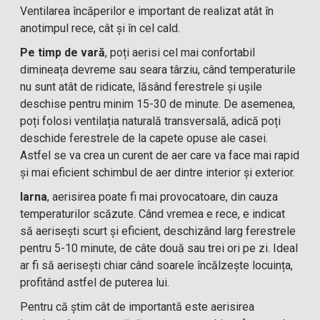
Ventilarea încăperilor e important de realizat atât în
anotimpul rece, cât și în cel cald.
Pe timp de vară
, poți aerisi cel mai confortabil
dimineața devreme sau seara târziu, când temperaturile
nu sunt atât de ridicate, lăsând ferestrele și ușile
deschise pentru minim 15-30 de minute. De asemenea,
poți folosi ventilația naturală transversală, adică poți
deschide ferestrele de la capete opuse ale casei.
Astfel se va crea un curent de aer care va face mai rapid
și mai eficient schimbul de aer dintre interior și exterior.
Iarna
, aerisirea poate fi mai provocatoare, din cauza
temperaturilor scăzute. Când vremea e rece, e indicat
să aerisești scurt și eficient, deschizând larg ferestrele
pentru 5-10 minute, de câte două sau trei ori pe zi. Ideal
ar fi să aerisești chiar când soarele încălzește locuința,
profitând astfel de puterea lui.
Pentru că știm cât de importantă este aerisirea