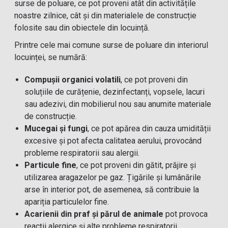
surse de poluare, ce pot proveni atât din activitățile
noastre zilnice, cât și din materialele de construcție
folosite sau din obiectele din locuință.
Printre cele mai comune surse de poluare din interiorul
locuinței, se numără:
Compușii organici volatili
, ce pot proveni din
soluțiile de curățenie, dezinfectanți, vopsele, lacuri
sau adezivi, din mobilierul nou sau anumite materiale
de construcție.
Mucegai și fungi
, ce pot apărea din cauza umidității
excesive și pot afecta calitatea aerului, provocând
probleme respiratorii sau alergii.
Particule fine
, ce pot proveni din gătit, prăjire și
utilizarea aragazelor pe gaz. Țigările și lumânările
arse în interior pot, de asemenea, să contribuie la
apariția particulelor fine.
Acarienii din praf și părul de animale
pot provoca
reacții alergice și alte probleme respiratorii.