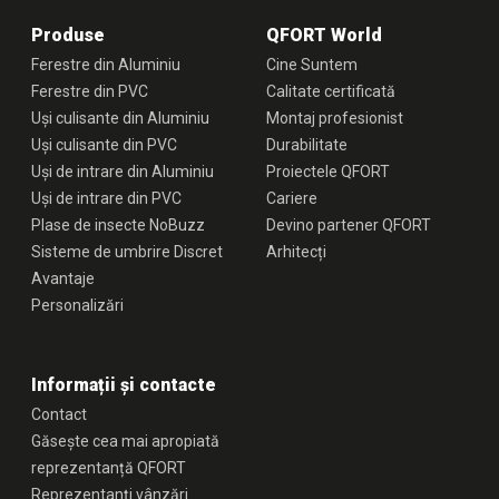
Produse
QFORT World
Ferestre din Aluminiu
Cine Suntem
Ferestre din PVC
Calitate certificată
Uși culisante din Aluminiu
Montaj profesionist
Uși culisante din PVC
Durabilitate
Uși de intrare din Aluminiu
Proiectele QFORT
Uși de intrare din PVC
Cariere
Plase de insecte NoBuzz
Devino partener QFORT
Sisteme de umbrire Discret
Arhitecți
Avantaje
Personalizări
Informații și contacte
Contact
Găsește cea mai apropiată
reprezentanță QFORT
Reprezentanți vânzări