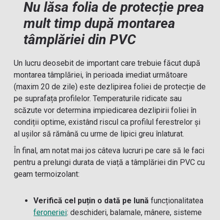
Nu lăsa folia de protecție prea
mult timp după montarea
tâmplăriei din PVC
Un lucru deosebit de important care trebuie făcut după
montarea tâmplăriei, în perioada imediat următoare
(maxim 20 de zile) este dezlipirea foliei de protecție de
pe suprafața profilelor. Temperaturile ridicate sau
scăzute vor determina impiedicarea dezlipirii foliei în
condiții optime, existând riscul ca profilul ferestrelor și
al ușilor să rămână cu urme de lipici greu înlaturat.
În final, am notat mai jos câteva lucruri pe care să le faci
pentru a prelungi durata de viață a tâmplăriei din PVC cu
geam termoizolant:
Verifică
cel puțin o dată pe lună
funcționalitatea
feroneriei
: deschideri, balamale, mânere, sisteme