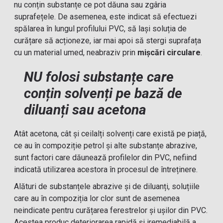
nu conțin substanțe ce pot dăuna sau zgâria
suprafețele. De asemenea, este indicat să efectuezi
spălarea în lungul profilului PVC, să lași soluția de
curățare să acționeze, iar mai apoi să stergi suprafața
cu un material umed, neabraziv prin
mișcări circulare
.
NU folosi substanțe care
conțin solvenți pe bază de
diluanți sau acetona
Atât acetona, cât și ceilalți solvenți care există pe piață,
ce au în compoziție petrol și alte substanțe abrazive,
sunt factori care dăunează profilelor din PVC, nefiind
indicată utilizarea acestora în procesul de întreținere.
Alături de substanțele abrazive și de diluanți, soluțiile
care au în compoziția lor clor sunt de asemenea
neindicate pentru curățarea ferestrelor și ușilor din PVC.
Acestea produc deteriorarea rapidă și iremediabilă a