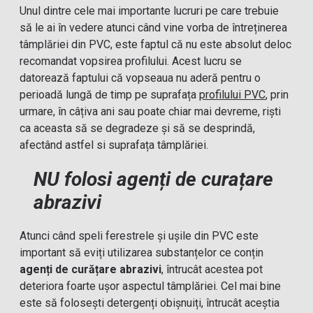
Unul dintre cele mai importante lucruri pe care trebuie
să le ai în vedere atunci când vine vorba de întreținerea
tâmplăriei din PVC, este faptul că nu este absolut deloc
recomandat vopsirea profilului. Acest lucru se
datorează faptului că vopseaua nu aderă pentru o
perioadă lungă de timp pe suprafața
profilului PVC
, prin
urmare, în câțiva ani sau poate chiar mai devreme, riști
ca aceasta să se degradeze și să se desprindă,
afectând astfel si suprafața tâmplăriei.
NU folosi agenți de curațare
abrazivi
Atunci când speli ferestrele și ușile din PVC este
important să eviți utilizarea substanțelor ce conțin
agenți de curățare abrazivi
, întrucât acestea pot
deteriora foarte ușor aspectul tâmplăriei. Cel mai bine
este să folosești detergenți obișnuiți, întrucât aceștia