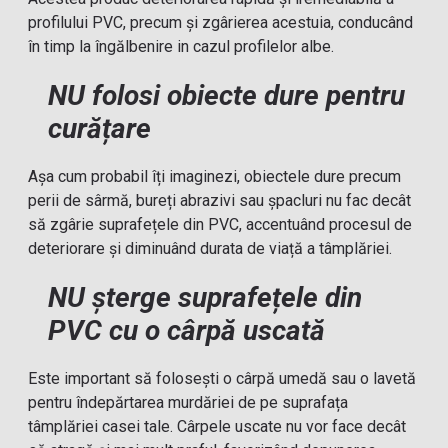
profilului PVC, precum și zgârierea acestuia, conducând
în timp la îngălbenire in cazul profilelor albe.
NU folosi obiecte dure pentru
curățare
Așa cum probabil îți imaginezi, obiectele dure precum
perii de sârmă, bureți abrazivi sau șpacluri nu fac decât
să zgârie suprafețele din PVC, accentuând procesul de
deteriorare și diminuând durata de viață a tâmplăriei.
NU șterge suprafețele din
PVC cu o cârpă uscată
Este important să folosești o cârpă umedă sau o lavetă
pentru îndepărtarea murdăriei de pe suprafața
tâmplăriei casei tale. Cârpele uscate nu vor face decât