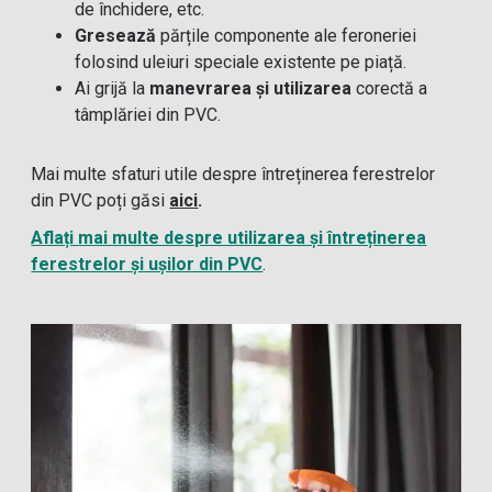
de închidere, etc.
Gresează
părțile componente ale feroneriei
folosind uleiuri speciale existente pe piață.
Ai grijă la
manevrarea și utilizarea
corectă a
tâmplăriei din PVC.
Mai multe sfaturi utile despre întreținerea ferestrelor
din PVC poți găsi
aici
.
Aflați mai multe despre utilizarea și întreținerea
ferestrelor și ușilor din PVC
.