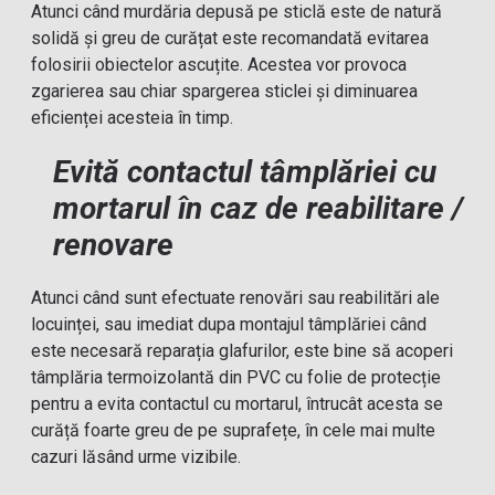
Atunci când murdăria depusă pe sticlă este de natură
solidă și greu de curățat este recomandată evitarea
folosirii obiectelor ascuțite. Acestea vor provoca
zgarierea sau chiar spargerea sticlei și diminuarea
eficienței acesteia în timp.
Evită contactul tâmplăriei cu
mortarul în caz de reabilitare /
renovare
Atunci când sunt efectuate renovări sau reabilitări ale
locuinței, sau imediat dupa montajul tâmplăriei când
este necesară reparația glafurilor, este bine să acoperi
tâmplăria termoizolantă din PVC cu folie de protecție
pentru a evita contactul cu mortarul, întrucât acesta se
curăță foarte greu de pe suprafețe, în cele mai multe
cazuri lăsând urme vizibile.