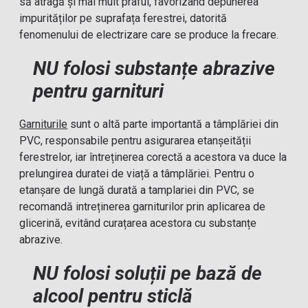
să atragă și mai mult praful, favorizând depunerea
impurităților pe suprafața ferestrei, datorită
fenomenului de electrizare care se produce la frecare.
NU folosi substanțe abrazive
pentru garnituri
Garniturile
sunt o altă parte importantă a tâmplăriei din
PVC, responsabile pentru asigurarea etanșeității
ferestrelor, iar întreținerea corectă a acestora va duce la
prelungirea duratei de viață a tâmplăriei. Pentru o
etanșare de lungă durată a tamplariei din PVC, se
recomandă intreținerea garniturilor prin aplicarea de
glicerină, evitând curațarea acestora cu substanțe
abrazive.
NU folosi soluții pe bază de
alcool pentru sticlă