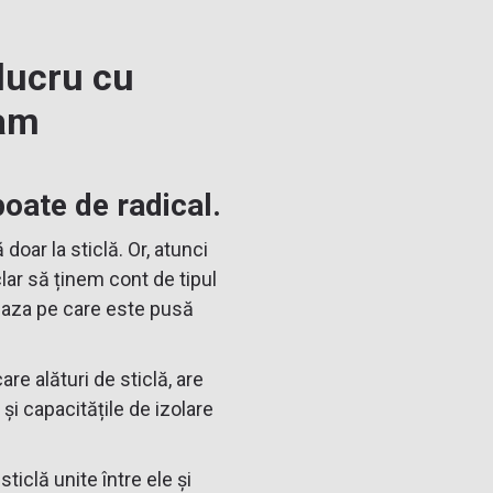
lucru cu
eam
oate de radical.
doar la sticlă. Or, atunci
clar să ținem cont de tipul
 baza pe care este pusă
care alături de sticlă, are
 și capacitățile de izolare
ticlă unite între ele și