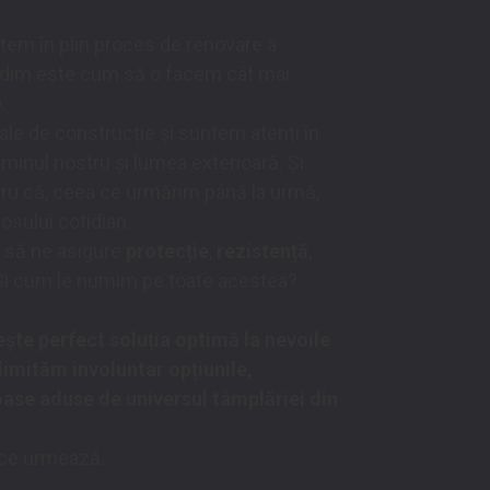
tem în plin proces de renovare a
gândim este cum să o facem cât mai
e
.
le de construcție și suntem atenți în
minul nostru și lumea exterioară. Și
tru că, ceea ce urmărim până la urmă,
osului cotidian.
e să ne asigure
protecție
,
rezistență
,
. Și cum le numim pe toate acestea?
ște perfect soluția optimă la nevoile
limităm involuntar opțiunile,
se aduse de universul tâmplăriei din
 ce urmează.