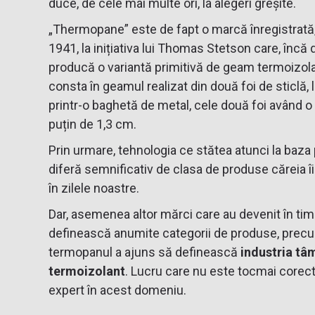
duce, de cele mai multe ori, la alegeri greșite.
„Thermopane” este de fapt o marcă înregistrată,
1941, la inițiativa lui Thomas Stetson care, încă 
producă o variantă primitivă de geam termoizola
consta în geamul realizat din două foi de sticlă, li
printr-o baghetă de metal, cele două foi având o 
puțin de 1,3 cm.
Prin urmare, tehnologia ce stătea atunci la baza
diferă semnificativ de clasa de produse căreia î
în zilele noastre.
Dar, asemenea altor mărci care au devenit în ti
definească anumite categorii de produse, precum
termopanul a ajuns să definească
industria tâ
termoizolant
. Lucru care nu este tocmai corect
expert în acest domeniu.