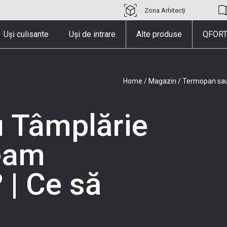
Zona Arhitecți
Uși culisante
Uși de intrare
Alte produse
QFORT
Home
/
Magazin
/
Termopan sau
 Tâmplărie
eam
 | Ce să