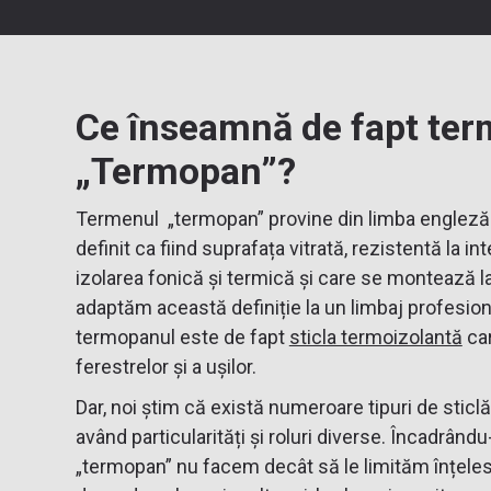
Ce înseamnă de fapt ter
„Termopan”?
Termenul „termopan” provine din limba engleză
definit ca fiind suprafața vitrată, rezistentă la i
izolarea fonică și termică și care se montează la
adaptăm această definiție la un limbaj profesio
termopanul este de fapt
sticla termoizolantă
car
ferestrelor și a ușilor.
Dar, noi știm că există numeroare tipuri de sticl
având particularități și roluri diverse. Încadrând
„termopan” nu facem decât să le limităm înțelesul