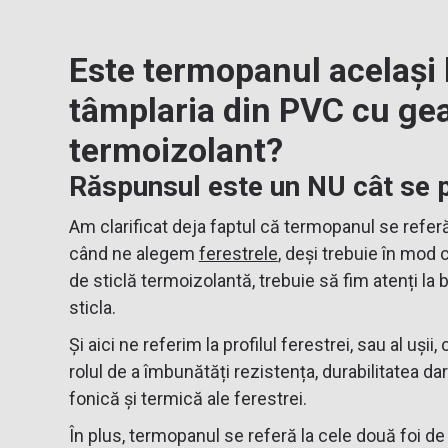
Este termopanul același 
tâmplaria din PVC cu g
termoizolant?
Răspunsul este un NU cât se p
Am clarificat deja faptul că termopanul se referă 
când ne alegem
ferestrele
, deși trebuie în mod 
de sticlă termoizolantă, trebuie să fim atenți la
sticla.
Și aici ne referim la profilul ferestrei, sau al ușii, 
rolul de a îmbunătăți rezistența, durabilitatea dar
fonică și termică ale ferestrei.
În plus, termopanul se referă la cele două foi de s