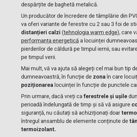
despărțite de baghetă metalică.
Un producător de încredere de tâmplărie din P
va oferi variante de ferestre cu 2 sau 3 foi de st
distanțieri calzi
(
tehnologia warm edge
), care 
performanța energetică
a locuinței dumneavoast
pierderilor de căldură pe timpul iernii, sau evitar
pe timpul verii.
Mai mult, vă va ajuta să alegeți cel mai bun tip d
dumneavoastră, în funcție de
zona
în care locuiț
poziționarea
locuinței în funcție de punctele ca
Prin urmare, dacă vreți ca
ferestrele și ușile
dum
perioadă îndelungată de timp și să vă asigure
co
siguranță, nu căutați să achiziționați doar
termo
întregul ansamblu de elemente conținute de
tâ
termoizolant.