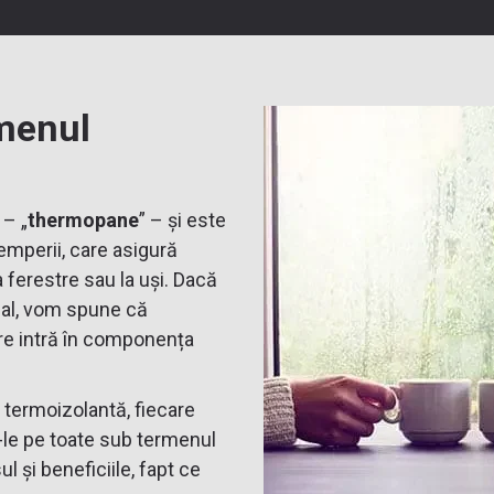
menul
 – „
thermopane
” – și este
ntemperii, care asigură
 ferestre sau la uși. Dacă
nal, vom spune că
e intră în componența
ă termoizolantă, fiecare
u-le pe toate sub termenul
 și beneficiile, fapt ce