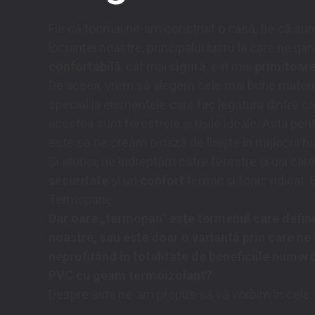
Fie că tocmai ne-am construit o casă, fie că sun
locuinței noastre, principalul lucru la care ne 
confortabilă
, cât mai
sigură
, cât mai
primitoar
De aceea, vrem să alegem cele mai bune materia
special la elementele care fac legătura dintre că
acestea sunt
ferestrele
și
ușile ideale
. Asta pen
este să ne creăm o oază de liniște în mijlocul ha
Și atunci, ne îndreptăm către ferestre și uși car
securitate
și un
confort
termic și fonic ridicat
Termopane.
Dar oare „termopan” este termenul care define
noastre, sau este doar o variantă prin care ne 
neprofitând în totalitate de
beneficiile
numeroa
PVC cu
geam termoizolant
?
Despre asta ne-am propus să vă vorbim în cele