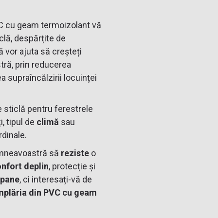
VC cu geam termoizolant vă
iclă, despărțite de
vă vor ajuta să creșteți
ră, prin reducerea
ea supraîncălzirii locuinței
e sticlă pentru ferestrele
i, tipul de
climă
sau
rdinale.
neavoastră să
reziste
o
nfort deplin
, protecție și
pane
, ci interesați-vă de
mplăria din PVC cu geam