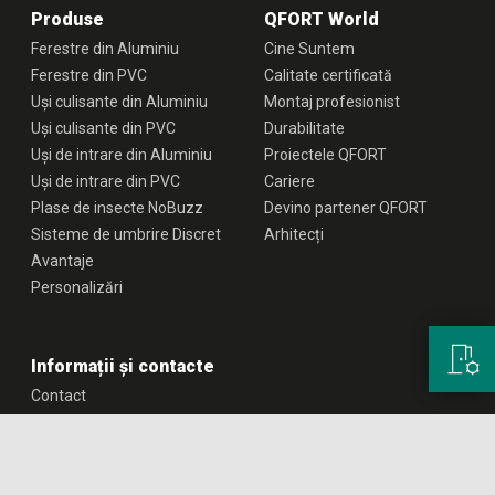
Produse
QFORT World
Ferestre din Aluminiu
Cine Suntem
Ferestre din PVC
Calitate certificată
Uși culisante din Aluminiu
Montaj profesionist
Uși culisante din PVC
Durabilitate
Uși de intrare din Aluminiu
Proiectele QFORT
Uși de intrare din PVC
Cariere
Plase de insecte NoBuzz
Devino partener QFORT
Sisteme de umbrire Discret
Arhitecți
Avantaje
Personalizări
Informații și contacte
Contact
Găsește cea mai apropiată
reprezentanță QFORT
Reprezentanți vânzări