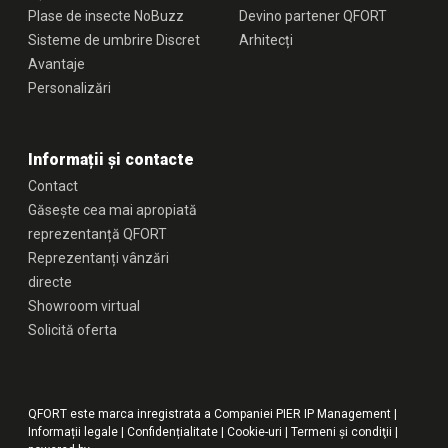
Plase de insecte NoBuzz
Devino partener QFORT
Sisteme de umbrire Discret
Arhitecți
Avantaje
Personalizări
Informații și contacte
Contact
Găsește cea mai apropiată
reprezentanță QFORT
Reprezentanți vânzări
directe
Showroom virtual
Solicită oferta
QFORT este marca inregistrata a Companiei PIER IP Management |
Informații legale
|
Confidențialitate
|
Cookie-uri
|
Termeni şi condiţii
|