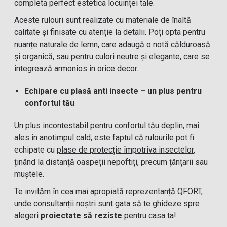
completa perfect estetica locuinței tale.
Aceste rulouri sunt realizate cu materiale de înaltă
calitate și finisate cu atenție la detalii. Poți opta pentru
nuanțe naturale de lemn, care adaugă o notă călduroasă
și organică, sau pentru culori neutre și elegante, care se
integrează armonios în orice decor.
Echipare cu plasă anti insecte – un plus pentru
confortul tău
Un plus incontestabil pentru confortul tău deplin, mai
ales în anotimpul cald, este faptul că rulourile pot fi
echipate cu
plase de protecție împotriva insectelor
,
ținând la distanță oaspeții nepoftiți, precum țânțarii sau
muștele.
Te invităm în cea mai apropiată
reprezentanță QFORT
,
unde consultanții noștri sunt gata să te ghideze spre
alegeri
proiectate să reziste
pentru casa ta!