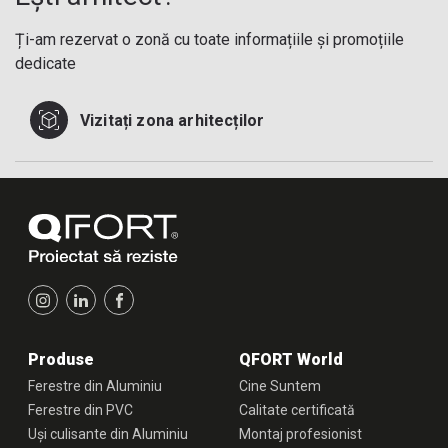
Ți-am rezervat o zonă cu toate informațiile și promoțiile
dedicate
Vizitați zona arhitecților
Produse
QFORT World
Ferestre din Aluminiu
Cine Suntem
Ferestre din PVC
Calitate certificată
Uși culisante din Aluminiu
Montaj profesionist