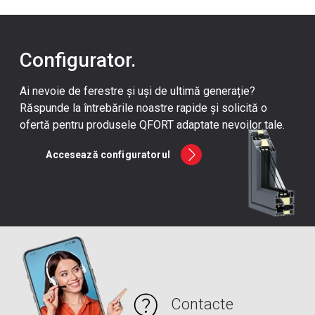
Cluj-Napoca
, jud. Cluj
Constanța
, jud. Constanța
Corabia
, jud. Olt
Configurator.
Craiova
, jud. Dolj
Ai nevoie de ferestre și uși de ultimă generație?
Drăgășani
, jud. Vâlcea
Răspunde la întrebările noastre rapide și solicită o
Drobeta Turnu-Severin
, jud. Mehedinți
ofertă pentru produsele QFORT adaptate nevoilor tale.
Hunedoara
, jud. Hunedoara
Accesează configuratorul
Iași
, jud. Iași
Nehoiu
, Jud. Buzau
Odorheiu Secuiesc
, Harghita
Oradea
, jud. Bihor
Pielești
, județul Dolj
Pitești
, jud. Argeș
Ploiești
, jud. Prahova
Contacte
Râmnicu Vâlcea
, jud. Vâlcea