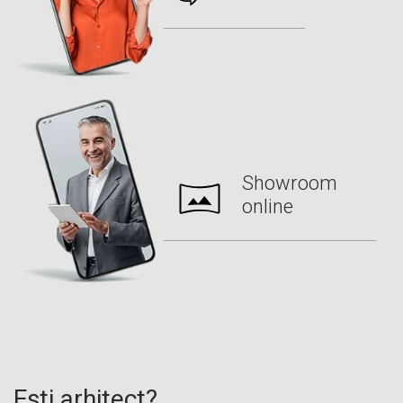
Reșița
, jud. Caraș Severin
Roșiorii de Vede
, jud. Teleorman
Sfântu Gheorghe
, jud. Covasna
Sibiu
, Jud. Sibiu
Slatina
, jud. Olt
Slobozia
, jud. Ialomița
Showroom
Suceava
, jud. Suceava
online
Târgoviște
, jud. Dâmbovița
Târgu-Jiu
, jud. Gorj
Târgu Mureș
, jud. Mureș
Timișoara
, jud. Timiș
Turnu Măgurele
, jud. Teleorman
Ești arhitect?