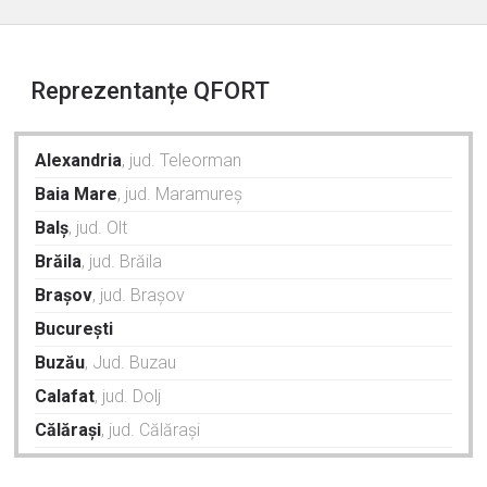
Reprezentanțe QFORT
Alexandria
, jud. Teleorman
Baia Mare
, jud. Maramureș
Balș
, jud. Olt
Brăila
, jud. Brăila
Brașov
, jud. Brașov
București
Buzău
, Jud. Buzau
Calafat
, jud. Dolj
Călărași
, jud. Călărași
Caracal
, jud. Olt