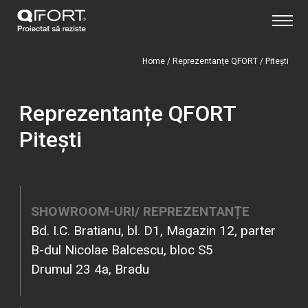
Home
/
Reprezentanțe QFORT
/
Pitești
Reprezentanțe QFORT
Pitești
SHOWROOM-URI/ REPREZENTANȚE
Bd. I.C. Bratianu, bl. D1, Magazin 12, parter
B-dul Nicolae Balcescu, bloc S5
Drumul 23 4a, Bradu