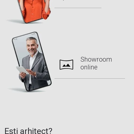
Reșița
, jud. Caraș Severin
Roșiorii de Vede
, jud. Teleorman
Sfântu Gheorghe
, jud. Covasna
Sibiu
, Jud. Sibiu
Slatina
, jud. Olt
Slobozia
, jud. Ialomița
Showroom
Suceava
, jud. Suceava
online
Târgoviște
, jud. Dâmbovița
Târgu-Jiu
, jud. Gorj
Târgu Mureș
, jud. Mureș
Timișoara
, jud. Timiș
Turnu Măgurele
, jud. Teleorman
Ești arhitect?