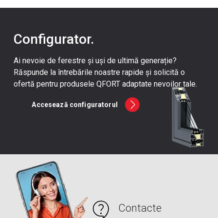
Cluj-Napoca
, jud. Cluj
Constanța
, jud. Constanța
Corabia
, jud. Olt
Configurator.
Craiova
, jud. Dolj
Ai nevoie de ferestre și uși de ultimă generație?
Drăgășani
, jud. Vâlcea
Răspunde la întrebările noastre rapide și solicită o
Drobeta Turnu-Severin
, jud. Mehedinți
ofertă pentru produsele QFORT adaptate nevoilor tale.
Hunedoara
, jud. Hunedoara
Accesează configuratorul
Iași
, jud. Iași
Nehoiu
, Jud. Buzau
Odorheiu Secuiesc
, Harghita
Oradea
, jud. Bihor
Pielești
, județul Dolj
Pitești
, jud. Argeș
Ploiești
, jud. Prahova
Contacte
Râmnicu Vâlcea
, jud. Vâlcea