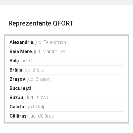
Reprezentanțe QFORT
Alexandria
, jud. Teleorman
Baia Mare
, jud. Maramureș
Balș
, jud. Olt
Brăila
, jud. Brăila
Brașov
, jud. Brașov
București
Buzău
, Jud. Buzau
Calafat
, jud. Dolj
Călărași
, jud. Călărași
Caracal
, jud. Olt