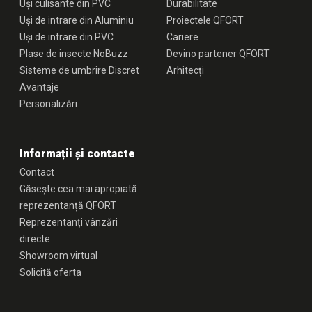
Uși culisante din PVC
Durabilitate
Uși de intrare din Aluminiu
Proiectele QFORT
Uși de intrare din PVC
Cariere
Plase de insecte NoBuzz
Devino partener QFORT
Sisteme de umbrire Discret
Arhitecți
Avantaje
Personalizări
Informații și contacte
Contact
Găsește cea mai apropiată
reprezentanță QFORT
Reprezentanți vânzări
directe
Showroom virtual
Solicită oferta