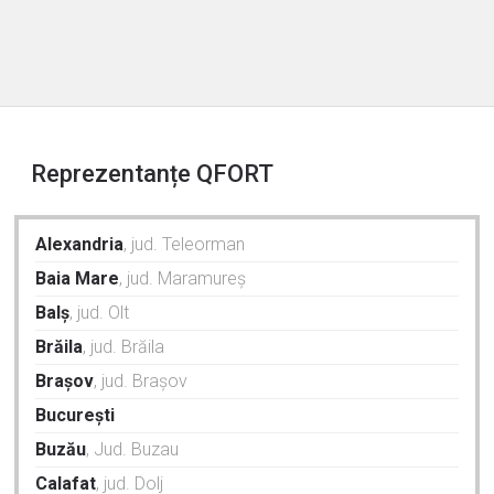
Reprezentanțe QFORT
Alexandria
, jud. Teleorman
Baia Mare
, jud. Maramureș
Balș
, jud. Olt
Brăila
, jud. Brăila
Brașov
, jud. Brașov
București
Buzău
, Jud. Buzau
Calafat
, jud. Dolj