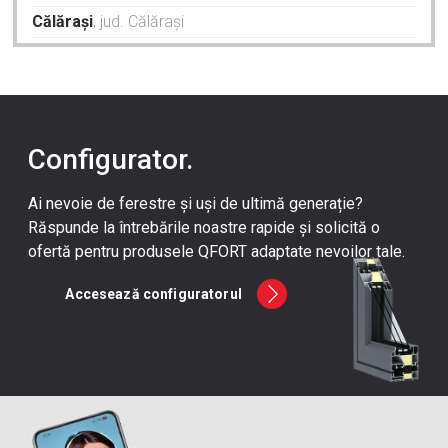
Călărași
, jud. Călărași
Caracal
, jud. Olt
Cluj-Napoca
, jud. Cluj
Constanța
, jud. Constanța
Corabia
, jud. Olt
Configurator.
Craiova
, jud. Dolj
Ai nevoie de ferestre și uși de ultimă generație?
Drăgășani
, jud. Vâlcea
Răspunde la întrebările noastre rapide și solicită o
Drobeta Turnu-Severin
, jud. Mehedinți
ofertă pentru produsele QFORT adaptate nevoilor tale.
Hunedoara
, jud. Hunedoara
Accesează configuratorul
Iași
, jud. Iași
Nehoiu
, Jud. Buzau
Odorheiu Secuiesc
, Harghita
Oradea
, jud. Bihor
Pielești
, județul Dolj