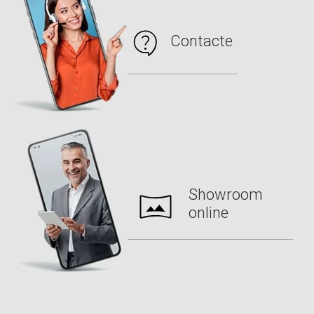
Pitești
, jud. Argeș
Ploiești
, jud. Prahova
Contacte
Râmnicu Vâlcea
, jud. Vâlcea
Reșița
, jud. Caraș Severin
Roșiorii de Vede
, jud. Teleorman
Sfântu Gheorghe
, jud. Covasna
Sibiu
, Jud. Sibiu
Slatina
, jud. Olt
Slobozia
, jud. Ialomița
Showroom
Suceava
, jud. Suceava
online
Târgoviște
, jud. Dâmbovița
Târgu-Jiu
, jud. Gorj
Târgu Mureș
, jud. Mureș
Timișoara
, jud. Timiș
Turnu Măgurele
, jud. Teleorman