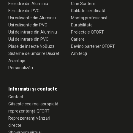
Ferestre din Aluminiu
Cine Suntem
Ferestre din PVC
Calitate certificată
Uși culisante din Aluminiu
Montaj profesionist
Uși culisante din PVC
Durabilitate
Uși de intrare din Aluminiu
Proiectele QFORT
Uși de intrare din PVC
Cariere
Plase de insecte NoBuzz
Devino partener QFORT
Sisteme de umbrire Discret
Arhitecți
Avantaje
Personalizări
Informații și contacte
Contact
Găsește cea mai apropiată
reprezentanță QFORT
Reprezentanți vânzări
directe
Showroom virtual