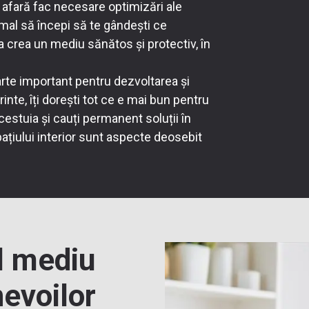
e afară fac necesare optimizări ale
mal să începi să te gândești ce
a crea un mediu sănătos și protectiv, în
oarte important pentru dezvoltarea și
rinte, îți dorești tot ce e mai bun pentru
estuia și cauți permanent soluții în
ațiului interior sunt aspecte deosebit
l mediu
nevoilor