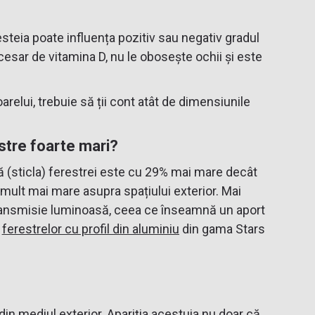
steia poate influența pozitiv sau negativ gradul
cesar de vitamina D, nu le obosește ochii și este
relui, trebuie să ții cont atât de dimensiunile
stre foarte mari?
ată (sticla) ferestrei este cu 29% mai mare decât
e mult mai mare asupra spațiului exterior. Mai
 transmisie luminoasă, ceea ce înseamnă un aport
l
ferestrelor cu profil din aluminiu
din gama Stars
n mediul exterior. Apariția acestuia nu doar că