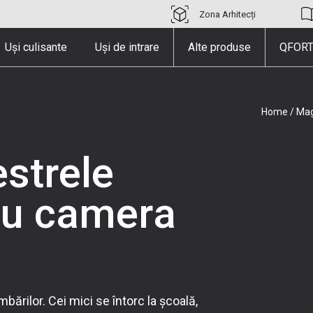
Zona Arhitecți
Uși culisante
Uși de intrare
Alte produse
QFORT
Home
/
Mag
estrele
tru camera
bărilor. Cei mici se întorc la școală,