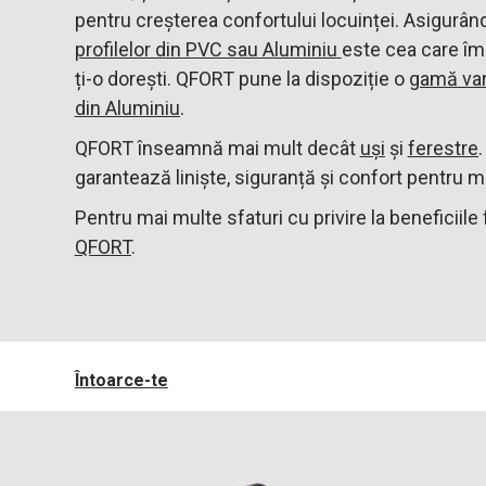
pentru creșterea confortului locuinței. Asigurând
profilelor din PVC
sau Aluminiu
este cea care îmb
ți-o dorești. QFORT pune la dispoziție o
gamă var
din Aluminiu
.
QFORT înseamnă mai mult decât
uși
și
ferestre
garantează liniște, siguranță și confort pentru m
Pentru mai multe sfaturi cu privire la beneficiil
QFORT
.
Întoarce-te