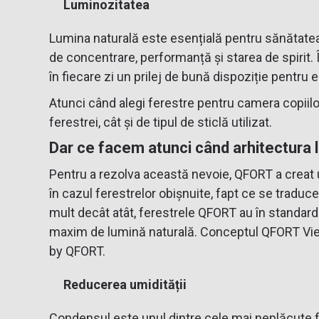
Luminozitatea
Lumina naturală este esențială pentru sănătatea 
de concentrare, performanță și starea de spirit. 
în fiecare zi un prilej de bună dispoziție pentru ei
Atunci când alegi ferestre pentru camera copiilor
ferestrei, cât și de tipul de sticlă utilizat.
Dar ce facem atunci când arhitectura 
Pentru a rezolva această nevoie, QFORT a creat 
în cazul ferestrelor obișnuite, fapt ce se traduce
mult decât atât, ferestrele QFORT au în standar
maxim de lumină naturală. Conceptul QFORT Vie
by QFORT.
Reducerea umidității
Condensul este unul dintre cele mai neplăcute f