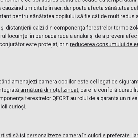
ă cauzând umiditate în aer, dar poate afecta sănătatea cel
rtant pentru sănătatea copilului să fie cât de mult redu
n și distanțierii calzi din componența ferestrelor termoiz
rul locuinței în perioada rece a anului și de a preveni efec
conjurător este protejat, prin
reducerea consumului de e
 când amenajezi camera copiilor este cel legat de siguran
ntegrată
armătură din oțel zincat
, care le conferă durabili
mponența ferestrelor QFORT au rolul de a garanta un nivel î
cii curioși.
ii artiști să își personalizeze camera în culorile preferate.