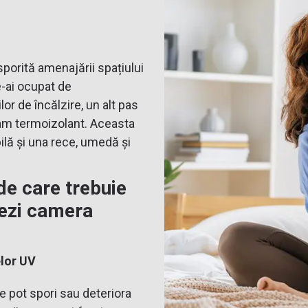
sporită amenajării spațiului
-ai ocupat de
or de încălzire, un alt pas
eam termoizolant. Aceasta
ilă și una rece, umedă și
 de care trebuie
jezi camera
elor UV
ce pot spori sau deteriora