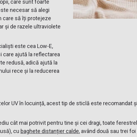
opii, care sunt foarte
este necesar să alegi
 care să îți protejeze
r și de razele ultraviolete
ialiști este cea Low-E,
 care ajută la reflectarea
rte redusă, adică ajută la
nului rece și la reducerea
or UV în locuință, acest tip de sticlă este recomandat și
iu cât mai potrivit pentru tine și cei dragi, toate feres
dusă), cu
baghete distanțier calde
, având două sau trei foi