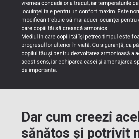
vremea concediilor a trecut, iar temperaturile d
locuinței tale pentru un confort maxim. Este nor
modificări trebuie să mai aduci locuinței pentru 
care copiii tăi să crească armonios.
Mediul în care copiii tăi își petrec timpul este f
progresul lor ulterior în viață. Cu siguranță, ca pă
copilul tău și pentru dezvoltarea armonioasă a ac
acest sens, iar echiparea casei și amenajarea sp
de importante.
Dar cum creezi ace
sănătos și potrivit 