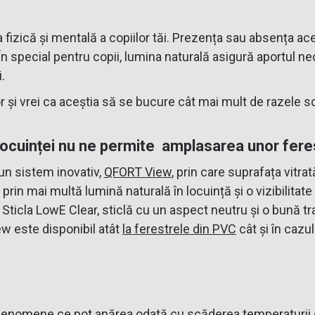
fizică și mentală a copiilor tăi. Prezența sau absența ace
În special pentru copii, lumina naturală asigură aportul ne
.
 și vrei ca aceștia să se bucure cât mai mult de razele soa
locuinței nu ne permite amplasarea unor fere
un sistem inovativ,
QFORT View
, prin care suprafața vitr
 prin mai multă lumină naturală în locuință și o vizibilitat
d Sticla LowE Clear, sticlă cu un aspect neutru și o bună
w este disponibil atât
la ferestrele din PVC
cât și în cazu
enomene ce pot apărea odată cu scăderea temperaturii di