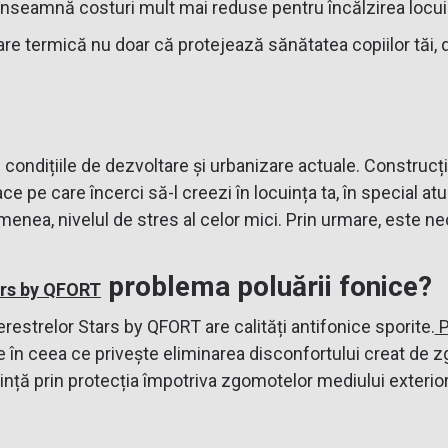
înseamnă costuri mult mai reduse pentru încălzirea locuinț
are termică nu doar că protejează sănătatea copiilor tăi, d
ndițiile de dezvoltare și urbanizare actuale. Construcțiile
ce pe care încerci să-l creezi în locuința ta, în special a
menea, nivelul de stres al celor mici. Prin urmare, este nec
problema poluării fonice?
ars by QFORT
restrelor Stars by QFORT are calități antifonice sporite.
P
în ceea ce privește eliminarea disconfortului creat de zg
nță prin protecția împotriva zgomotelor mediului exterior ș