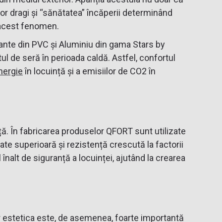
or dragi și “sănătatea” încăperii determinând
s acest fenomen.
olante din PVC și Aluminiu din gama Stars by
tul de seră în perioada caldă. Astfel, confortul
nergie
în locuință și a emisiilor de CO2 în
ță. În fabricarea produselor QFORT sunt utilizate
tate superioară și rezistență crescută la factorii
nalt de siguranță a locuinței, ajutând la crearea
 Iar estetica este, de asemenea, foarte importantă