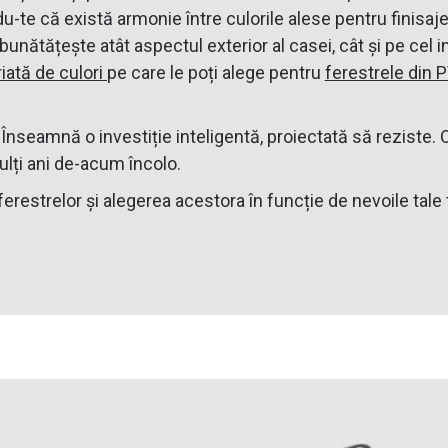
u-te că există armonie între culorile alese pentru finisaje
unătățește atât aspectul exterior al casei, cât și pe cel i
iată de culori
pe care le poți alege pentru
ferestrele din 
. Înseamnă o investiție inteligentă, proiectată să reziste. O
ulți ani de-acum încolo.
e ferestrelor și alegerea acestora în funcție de nevoile ta