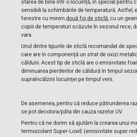
starea de bine într-o locuință, în special pentru c
sensibili la schimbările de temperatură. Astfel, 
ferestre cu minim
două foi de sticlă
, cu un geam
copiii de temperaturi scăzute în sezonul rece, da
vara.
Unul dintre tipurile de sticlă recomandat de spec
care are în componență un strat de oxizi metalici
căldurii. Acest tip de sticlă are o emisivitate foa
diminuarea pierderilor de căldură în timpul sezo
supraîncălzirii locuinței pe timpul verii.
De asemenea, pentru că reduce pătrunderea razel
se pot decolora/păta din cauza razelor UV.
Pentru că ne dorim să ajutăm la crearea unui med
termoizolant Super-LowE (emisivitate super re