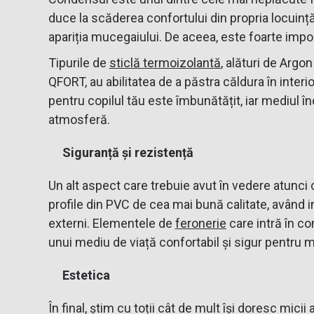
duce la scăderea confortului din propria locuinț
apariția mucegaiului. De aceea, este foarte impo
Tipurile de
sticlă termoizolantă
, alături de Argo
QFORT, au abilitatea de a păstra căldura în interio
pentru copilul tău este îmbunătățit, iar mediul în
atmosferă.
Siguranță și rezistență
Un alt aspect care trebuie avut în vedere atunci
profile din PVC de cea mai bună calitate, având i
externi. Elementele de
feronerie
care intră în co
unui mediu de viață confortabil și sigur pentru mi
Estetica
În final, știm cu toții cât de mult își doresc mic