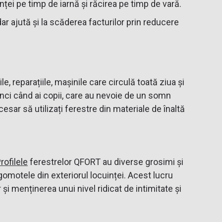
ei pe timp de iarnă și răcirea pe timp de vară.
ar ajută și la scăderea facturilor prin reducere
, reparațiile, mașinile care circulă toată ziua și
tunci când ai copii, care au nevoie de un somn
esar să utilizați ferestre din materiale de înaltă
rofilele
ferestrelor QFORT au diverse grosimi și
omotele din exteriorul locuinței. Acest lucru
i menținerea unui nivel ridicat de intimitate și