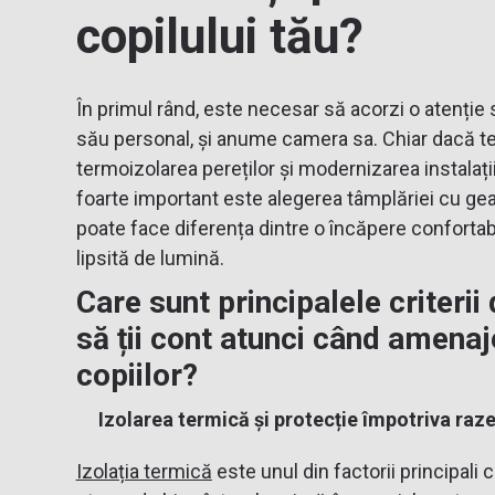
copilului tău?
În primul rând, este necesar să acorzi o atenție 
său personal, și anume camera sa. Chiar dacă te
termoizolarea pereților și modernizarea instalațiil
foarte important este alegerea tâmplăriei cu g
poate face diferența dintre o încăpere confortab
lipsită de lumină.
Care sunt principalele criterii
să ții cont atunci când amena
copiilor?
Izolarea termică și protecție împotriva raz
Izolația
termică
este unul din factorii principali 